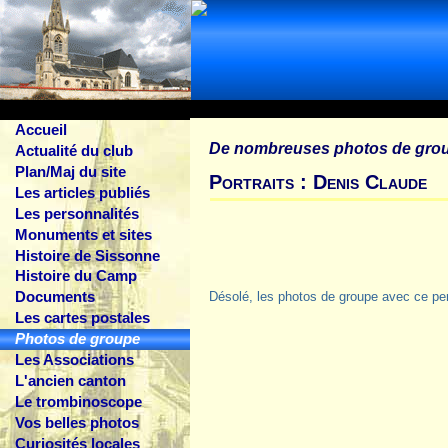
Accueil
De nombreuses photos de gro
Actualité du club
Plan/Maj du site
Portraits : Denis Claude
Les articles publiés
Les personnalités
Monuments et sites
Histoire de Sissonne
Histoire du Camp
Documents
Désolé, les photos de groupe avec ce pe
Les cartes postales
Photos de groupe
Les Associations
L'ancien canton
Le trombinoscope
Vos belles photos
Curiosités locales