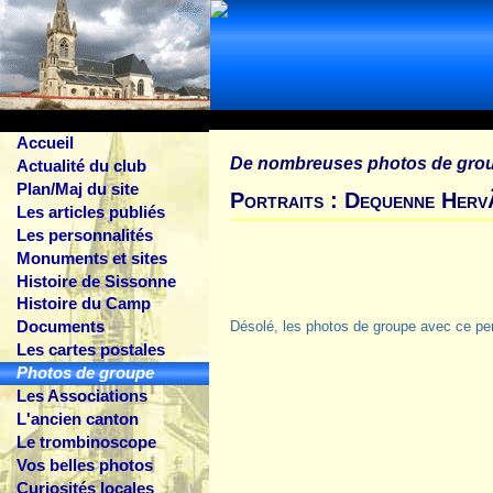
Accueil
De nombreuses photos de gro
Actualité du club
Plan/Maj du site
Portraits : Dequenne Her
Les articles publiés
Les personnalités
Monuments et sites
Histoire de Sissonne
Histoire du Camp
Documents
Désolé, les photos de groupe avec ce pe
Les cartes postales
Photos de groupe
Les Associations
L'ancien canton
Le trombinoscope
Vos belles photos
Curiosités locales