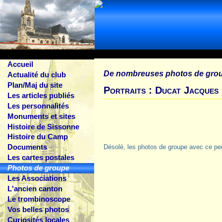
Accueil
De nombreuses photos de gro
Actualité du club
Plan/Maj du site
Portraits : Ducat Jacques
Les articles publiés
Les personnalités
Monuments et sites
Histoire de Sissonne
Histoire du Camp
Documents
Désolé, les photos de groupe avec ce pe
Les cartes postales
Photos de groupe
Les Associations
L'ancien canton
Le trombinoscope
Vos belles photos
Curiosités locales