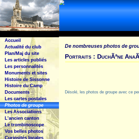
Accueil
De nombreuses photos de gro
Actualité du club
Plan/Maj du site
Portraits : DuchÃªne Ana
Les articles publiés
Les personnalités
Monuments et sites
Histoire de Sissonne
Histoire du Camp
Documents
Désolé, les photos de groupe avec ce pe
Les cartes postales
Photos de groupe
Les Associations
L'ancien canton
Le trombinoscope
Vos belles photos
Curiosités locales