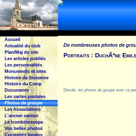
Accueil
De nombreuses photos de gro
Actualité du club
Plan/Maj du site
Portraits : DuchÃªne Emil
Les articles publiés
Les personnalités
Monuments et sites
Histoire de Sissonne
Histoire du Camp
Documents
Désolé, les photos de groupe avec ce pe
Les cartes postales
Photos de groupe
Les Associations
L'ancien canton
Le trombinoscope
Vos belles photos
Curiosités locales