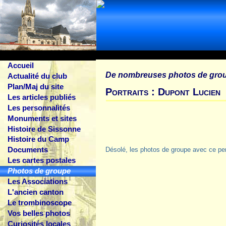
Accueil
De nombreuses photos de gro
Actualité du club
Plan/Maj du site
Portraits : Dupont Lucien
Les articles publiés
Les personnalités
Monuments et sites
Histoire de Sissonne
Histoire du Camp
Documents
Désolé, les photos de groupe avec ce pe
Les cartes postales
Photos de groupe
Les Associations
L'ancien canton
Le trombinoscope
Vos belles photos
Curiosités locales