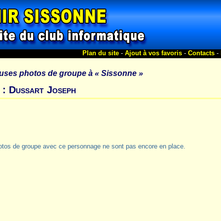
Plan du site
-
Ajout à vos favoris
-
Contacts
-
uses photos de groupe à
« Sissonne »
 : Dussart Joseph
otos de groupe avec ce personnage ne sont pas encore en place.