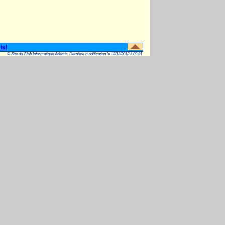
iel
© Site du Club Informatique Ademir. Dernière modification le 18/12/2012 à 09:31