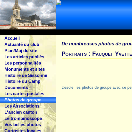
Accueil
De nombreuses photos de gro
Actualité du club
Plan/Maj du site
Portraits : Fauquet Yvett
Les articles publiés
Les personnalités
Monuments et sites
Histoire de Sissonne
Histoire du Camp
Documents
Désolé, les photos de groupe avec ce pe
Les cartes postales
Photos de groupe
Les Associations
L'ancien canton
Le trombinoscope
Vos belles photos
Curiosités locales