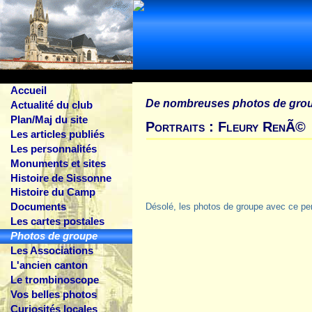
Accueil
De nombreuses photos de gro
Actualité du club
Plan/Maj du site
Portraits : Fleury RenÃ©
Les articles publiés
Les personnalités
Monuments et sites
Histoire de Sissonne
Histoire du Camp
Documents
Désolé, les photos de groupe avec ce pe
Les cartes postales
Photos de groupe
Les Associations
L'ancien canton
Le trombinoscope
Vos belles photos
Curiosités locales