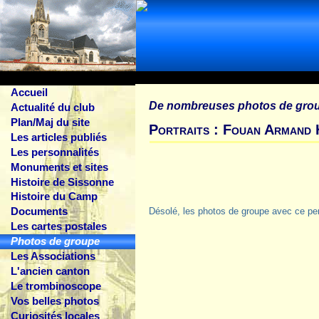
Accueil
De nombreuses photos de gro
Actualité du club
Plan/Maj du site
Portraits : Fouan Armand 
Les articles publiés
Les personnalités
Monuments et sites
Histoire de Sissonne
Histoire du Camp
Documents
Désolé, les photos de groupe avec ce pe
Les cartes postales
Photos de groupe
Les Associations
L'ancien canton
Le trombinoscope
Vos belles photos
Curiosités locales