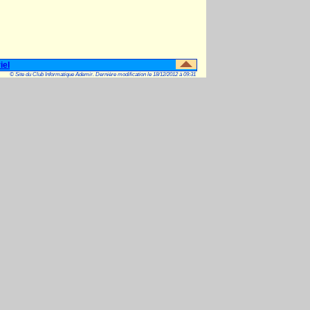
iel
© Site du Club Informatique Ademir. Dernière modification le 18/12/2012 à 09:31