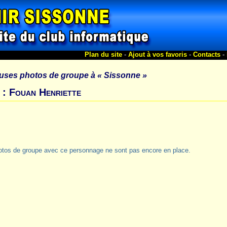
Plan du site
-
Ajout à vos favoris
-
Contacts
-
uses photos de groupe à
« Sissonne »
 : Fouan Henriette
otos de groupe avec ce personnage ne sont pas encore en place.