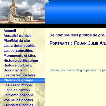
Accueil
De nombreuses photos de gro
Actualité du club
Plan/Maj du site
Portraits : Fouan Julie A
Les articles publiés
Les personnalités
Monuments et sites
Histoire de Sissonne
Histoire du Camp
Documents
Désolé, les photos de groupe avec ce pe
Les cartes postales
Photos de groupe
Les Associations
L'ancien canton
Le trombinoscope
Vos belles photos
Curiosités locales