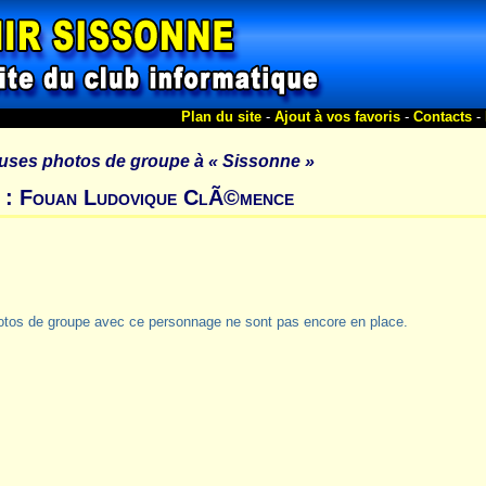
Plan du site
-
Ajout à vos favoris
-
Contacts
-
uses photos de groupe à
« Sissonne »
s : Fouan Ludovique ClÃ©mence
otos de groupe avec ce personnage ne sont pas encore en place.