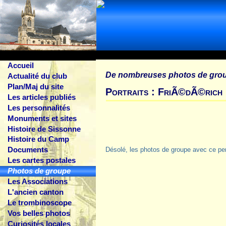
Accueil
De nombreuses photos de gro
Actualité du club
Plan/Maj du site
Portraits : FriÃ©dÃ©rich 
Les articles publiés
Les personnalités
Monuments et sites
Histoire de Sissonne
Histoire du Camp
Documents
Désolé, les photos de groupe avec ce pe
Les cartes postales
Photos de groupe
Les Associations
L'ancien canton
Le trombinoscope
Vos belles photos
Curiosités locales