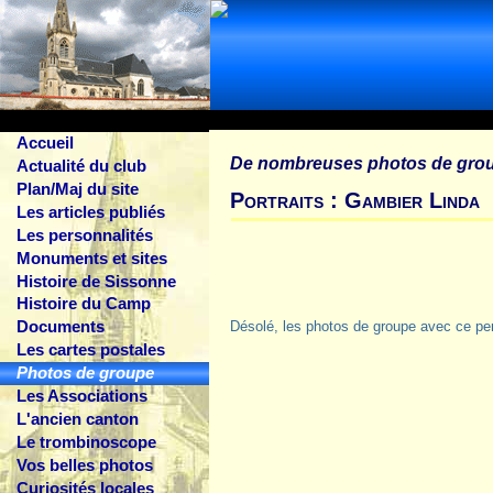
Accueil
De nombreuses photos de gro
Actualité du club
Plan/Maj du site
Portraits : Gambier Linda
Les articles publiés
Les personnalités
Monuments et sites
Histoire de Sissonne
Histoire du Camp
Documents
Désolé, les photos de groupe avec ce pe
Les cartes postales
Photos de groupe
Les Associations
L'ancien canton
Le trombinoscope
Vos belles photos
Curiosités locales