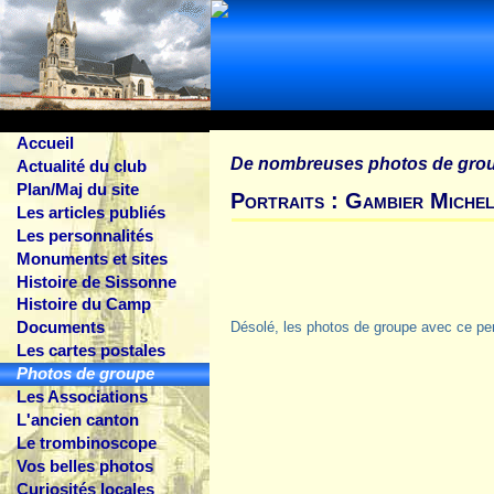
Accueil
De nombreuses photos de gro
Actualité du club
Plan/Maj du site
Portraits : Gambier Miche
Les articles publiés
Les personnalités
Monuments et sites
Histoire de Sissonne
Histoire du Camp
Documents
Désolé, les photos de groupe avec ce pe
Les cartes postales
Photos de groupe
Les Associations
L'ancien canton
Le trombinoscope
Vos belles photos
Curiosités locales