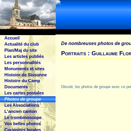
Accueil
De nombreuses photos de gro
Actualité du club
Plan/Maj du site
Portraits : Guillaume Flo
Les articles publiés
Les personnalités
Monuments et sites
Histoire de Sissonne
Histoire du Camp
Documents
Désolé, les photos de groupe avec ce pe
Les cartes postales
Photos de groupe
Les Associations
L'ancien canton
Le trombinoscope
Vos belles photos
Curiosités locales