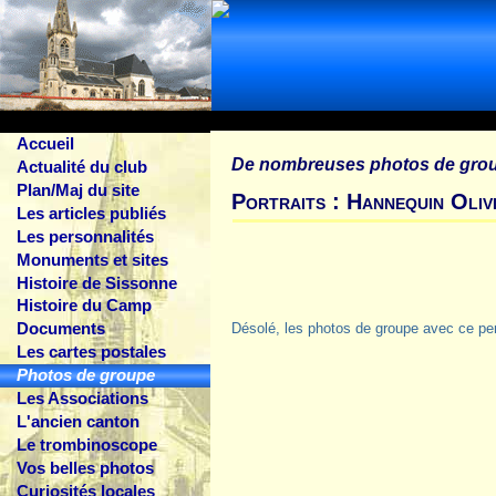
Accueil
De nombreuses photos de gro
Actualité du club
Plan/Maj du site
Portraits : Hannequin Oliv
Les articles publiés
Les personnalités
Monuments et sites
Histoire de Sissonne
Histoire du Camp
Documents
Désolé, les photos de groupe avec ce pe
Les cartes postales
Photos de groupe
Les Associations
L'ancien canton
Le trombinoscope
Vos belles photos
Curiosités locales