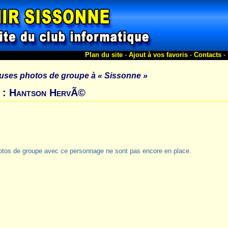
Plan du site
-
Ajout à vos favoris
-
Contacts
-
uses photos de groupe à
« Sissonne »
s : Hantson HervÃ©
otos de groupe avec ce personnage ne sont pas encore en place.