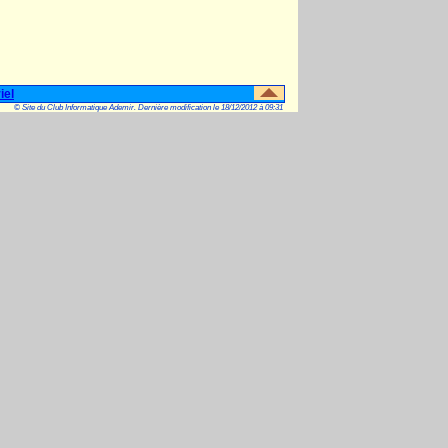
iel
© Site du Club Informatique Ademir. Dernière modification le 18/12/2012 à 09:31