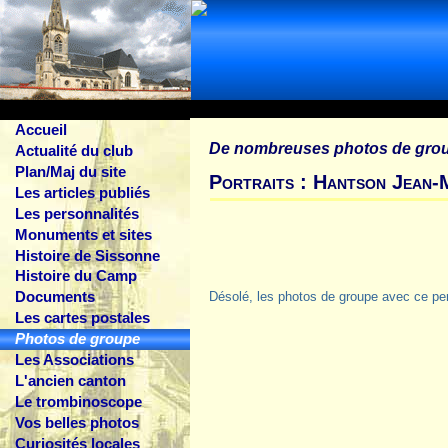
Accueil
De nombreuses photos de gro
Actualité du club
Plan/Maj du site
Portraits : Hantson Jean-
Les articles publiés
Les personnalités
Monuments et sites
Histoire de Sissonne
Histoire du Camp
Documents
Désolé, les photos de groupe avec ce pe
Les cartes postales
Photos de groupe
Les Associations
L'ancien canton
Le trombinoscope
Vos belles photos
Curiosités locales