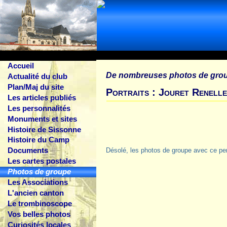
Accueil
De nombreuses photos de gro
Actualité du club
Plan/Maj du site
Portraits : Jouret Renell
Les articles publiés
Les personnalités
Monuments et sites
Histoire de Sissonne
Histoire du Camp
Documents
Désolé, les photos de groupe avec ce pe
Les cartes postales
Photos de groupe
Les Associations
L'ancien canton
Le trombinoscope
Vos belles photos
Curiosités locales