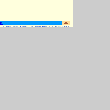
iel
© Site du Club Informatique Ademir. Dernière modification le 18/12/2012 à 09:31