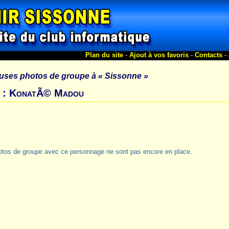
Plan du site
-
Ajout à vos favoris
-
Contacts
-
uses photos de groupe à
« Sissonne »
s : KonatÃ© Madou
otos de groupe avec ce personnage ne sont pas encore en place.