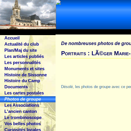
Accueil
De nombreuses photos de gro
Actualité du club
Plan/Maj du site
Portraits : LÃ©ger Marie-
Les articles publiés
Les personnalités
Monuments et sites
Histoire de Sissonne
Histoire du Camp
Documents
Désolé, les photos de groupe avec ce pe
Les cartes postales
Photos de groupe
Les Associations
L'ancien canton
Le trombinoscope
Vos belles photos
Curiosités locales