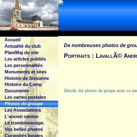
Accueil
De nombreuses photos de gro
Actualité du club
Plan/Maj du site
Portraits : LavallÃ© An
Les articles publiés
Les personnalités
Monuments et sites
Histoire de Sissonne
Histoire du Camp
Documents
Désolé, les photos de groupe avec ce pe
Les cartes postales
Photos de groupe
Les Associations
L'ancien canton
Le trombinoscope
Vos belles photos
Curiosités locales