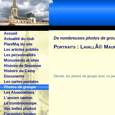
Accueil
De nombreuses photos de gro
Actualité du club
Plan/Maj du site
Portraits : LavallÃ© Maur
Les articles publiés
Les personnalités
Monuments et sites
Histoire de Sissonne
Histoire du Camp
Documents
Désolé, les photos de groupe avec ce pe
Les cartes postales
Photos de groupe
Les Associations
L'ancien canton
Le trombinoscope
Vos belles photos
Curiosités locales