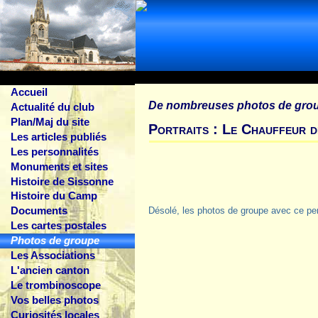
Accueil
De nombreuses photos de gro
Actualité du club
Plan/Maj du site
Portraits : Le Chauffeur 
Les articles publiés
Les personnalités
Monuments et sites
Histoire de Sissonne
Histoire du Camp
Documents
Désolé, les photos de groupe avec ce pe
Les cartes postales
Photos de groupe
Les Associations
L'ancien canton
Le trombinoscope
Vos belles photos
Curiosités locales