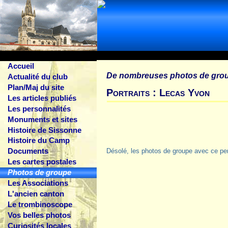
Accueil
De nombreuses photos de gro
Actualité du club
Plan/Maj du site
Portraits : Lecas Yvon
Les articles publiés
Les personnalités
Monuments et sites
Histoire de Sissonne
Histoire du Camp
Documents
Désolé, les photos de groupe avec ce pe
Les cartes postales
Photos de groupe
Les Associations
L'ancien canton
Le trombinoscope
Vos belles photos
Curiosités locales