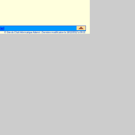
iel
© Site du Club Informatique Ademir. Dernière modification le 18/12/2012 à 09:31