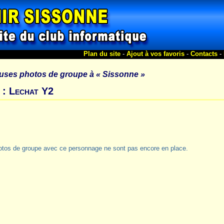
Plan du site
-
Ajout à vos favoris
-
Contacts
-
uses photos de groupe à
« Sissonne »
 : Lechat Y2
otos de groupe avec ce personnage ne sont pas encore en place.