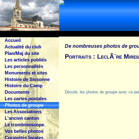
Accueil
De nombreuses photos de gro
Actualité du club
Plan/Maj du site
Portraits : LeclÃ¨re Mirei
Les articles publiés
Les personnalités
Monuments et sites
Histoire de Sissonne
Histoire du Camp
Documents
Désolé, les photos de groupe avec ce pe
Les cartes postales
Photos de groupe
Les Associations
L'ancien canton
Le trombinoscope
Vos belles photos
Curiosités locales