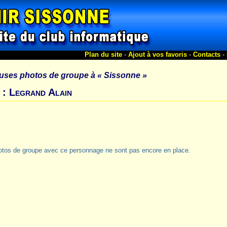
Plan du site
-
Ajout à vos favoris
-
Contacts
-
uses photos de groupe à
« Sissonne »
 : Legrand Alain
otos de groupe avec ce personnage ne sont pas encore en place.