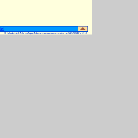
iel
© Site du Club Informatique Ademir. Dernière modification le 18/12/2012 à 09:31