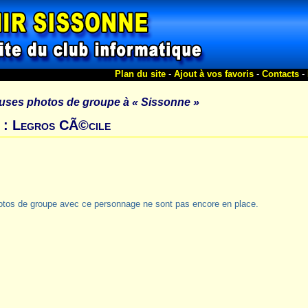
Plan du site
-
Ajout à vos favoris
-
Contacts
-
uses photos de groupe à
« Sissonne »
 : Legros CÃ©cile
otos de groupe avec ce personnage ne sont pas encore en place.