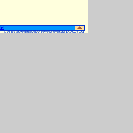
iel
© Site du Club Informatique Ademir. Dernière modification le 18/12/2012 à 09:31