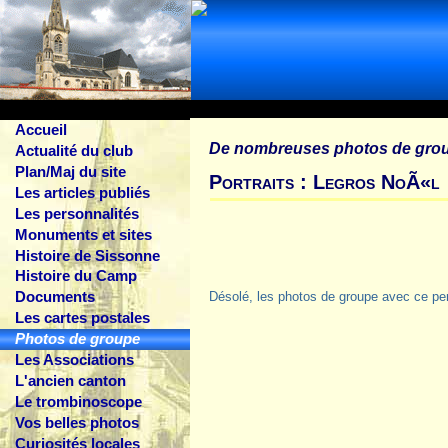
Accueil
De nombreuses photos de gro
Actualité du club
Plan/Maj du site
Portraits : Legros NoÃ«l
Les articles publiés
Les personnalités
Monuments et sites
Histoire de Sissonne
Histoire du Camp
Documents
Désolé, les photos de groupe avec ce pe
Les cartes postales
Photos de groupe
Les Associations
L'ancien canton
Le trombinoscope
Vos belles photos
Curiosités locales