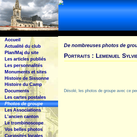
Accueil
De nombreuses photos de gro
Actualité du club
Plan/Maj du site
Portraits : Lemenuel Sylvi
Les articles publiés
Les personnalités
Monuments et sites
Histoire de Sissonne
Histoire du Camp
Documents
Désolé, les photos de groupe avec ce pe
Les cartes postales
Photos de groupe
Les Associations
L'ancien canton
Le trombinoscope
Vos belles photos
Curiosités locales