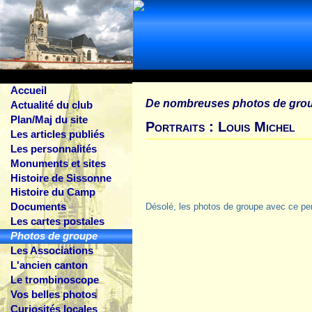
Accueil
De nombreuses photos de gro
Actualité du club
Plan/Maj du site
Portraits : Louis Michel
Les articles publiés
Les personnalités
Monuments et sites
Histoire de Sissonne
Histoire du Camp
Documents
Désolé, les photos de groupe avec ce pe
Les cartes postales
Photos de groupe
Les Associations
L'ancien canton
Le trombinoscope
Vos belles photos
Curiosités locales