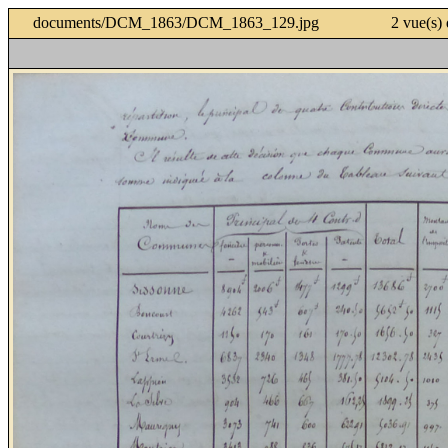
documents/DCM_1863/DCM_1863_129.jpg 2 vue(s) de la d