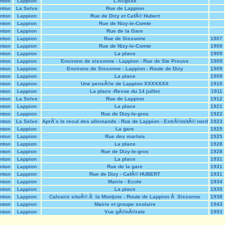
nton
Lappion
L'Ã©glise
nton
La Selve
Rue de Lappion
nton
Lappion
Rue de Dizy et CafÃ© Hubert
nton
Lappion
Rue de Nizy-le-Comte
nton
Lappion
Rue de la Gare
nton
Lappion
Rue de Sissonne
1907
nton
Lappion
Rue de Nizy-le-Comte
1909
nton
Lappion
La place
1909
nton
Lappion
Environs de sissonne - Lappion - Rue de Ste Preuve
1909
nton
Lappion
Environs de Sissonne - Lappion - Route de Dizy
1909
nton
Lappion
La place
1909
nton
Lappion
Une pensÃ©e de Lappion XXXXXXX
1910
nton
Lappion
La place -Revue du 14 juillet
1911
nton
La Selve
Rue de Lappion
1912
nton
Lappion
La place
1921
nton
Lappion
Rue de Dizy-le-gros
1922
nton
La Selve
AprÃ¨s le recul des allemands - Rue de Lappion - ExtrÃ©mitÃ© nord
1923
nton
Lappion
La gare
1925
nton
Lappion
Rue des marlois
1925
nton
Lappion
La place
1928
nton
Lappion
Rue de Dizy-le-gros
1928
nton
Lappion
La place
1931
nton
Lappion
Rue de la gare
1931
nton
Lappion
Rue de Dizy - CafÃ© HUBERT
1931
nton
Lappion
Mairie - Ecole
1934
nton
Lappion
La place
1935
nton
Lappion
Calvaire situÃ© Ã la Montjoie - Route de Lappion Ã Sissonne
1938
nton
Lappion
Mairie et groupe scolaire
1943
nton
Lappion
Vue gÃ©nÃ©rale
1953