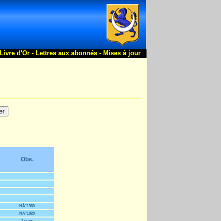
Livre d'Or -
Lettres aux abonnés -
Mises à jour
Obs.
NÂ°1930
NÂ°1928
3 vues