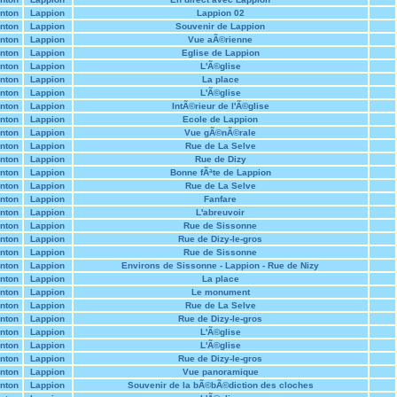
nton
Lappion
Lappion 02
nton
Lappion
Souvenir de Lappion
nton
Lappion
Vue aÃ©rienne
nton
Lappion
Eglise de Lappion
nton
Lappion
L'Ã©glise
nton
Lappion
La place
nton
Lappion
L'Ã©glise
nton
Lappion
IntÃ©rieur de l'Ã©glise
nton
Lappion
Ecole de Lappion
nton
Lappion
Vue gÃ©nÃ©rale
nton
Lappion
Rue de La Selve
nton
Lappion
Rue de Dizy
nton
Lappion
Bonne fÃªte de Lappion
nton
Lappion
Rue de La Selve
nton
Lappion
Fanfare
nton
Lappion
L'abreuvoir
nton
Lappion
Rue de Sissonne
nton
Lappion
Rue de Dizy-le-gros
nton
Lappion
Rue de Sissonne
nton
Lappion
Environs de Sissonne - Lappion - Rue de Nizy
nton
Lappion
La place
nton
Lappion
Le monument
nton
Lappion
Rue de La Selve
nton
Lappion
Rue de Dizy-le-gros
nton
Lappion
L'Ã©glise
nton
Lappion
L'Ã©glise
nton
Lappion
Rue de Dizy-le-gros
nton
Lappion
Vue panoramique
nton
Lappion
Souvenir de la bÃ©bÃ©diction des cloches