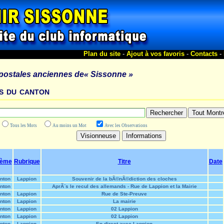
Plan du site
-
Ajout à vos favoris
-
Contacts
-
 postales anciennes de
« Sissonne »
s du canton
Tous les Mots
Au moins un Mot
Avec les Observations
hème
Rubrique
Titre
Date
nton
Lappion
Souvenir de la bÃ©nÃ©diction des cloches
nton
AprÃ¨s le recul des allemands - Rue de Lappion et la Mairie
nton
Lappion
Rue de Ste-Preuve
nton
Lappion
La mairie
nton
Lappion
02 Lappion
nton
Lappion
02 Lappion
nton
Lappion
En direct avec Lappion