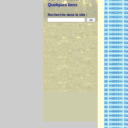
Quelques liens
8
==8114==
Ca
9
==8113==
Ca
10
==8112==
Ca
Recherche dans le site :
11
==8111==
Ca
12
==8110==
Ca
13
==8106==
Ca
14
==8104==
Ca
15
==8103==
Ca
16
==8099==
Ca
17
==8093==
Ca
18
==8091==
Ca
19
==8090==
Ca
20
==8089==
Ca
21
==8088==
Ca
22
==8087==
Ca
23
==8086==
Ca
24
==8085==
Ca
25
==8084==
Ca
26
==8081==
Ca
27
==8075==
Ca
28
==8074==
Ca
29
==8072==
Ca
30
==8071==
Ca
31
==8067==
Ca
32
==8066==
Ca
33
==8065==
Ca
34
==8063==
Ca
35
==8060==
Ca
36
==8059==
Ca