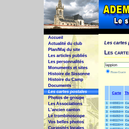
Accueil
Les cartes
Actualité du club
Plan/Maj du site
Les carte
Les articles publiés
Les personnalités
Monuments et sites
Phrase Exacte
Histoire de Sissonne
Histoire du Camp
Documents
Les cartes postales
Carte
T
Photos de groupe
Les Associations
1
==8981==
Ca
2
==8555==
Ca
L'ancien canton
3
==8494==
Ca
Le trombinoscope
4
==8492==
Ca
5
==8117==
Ca
Vos belles photos
6
==8116==
Ca
Curiosités locales
7
==8115==
Ca