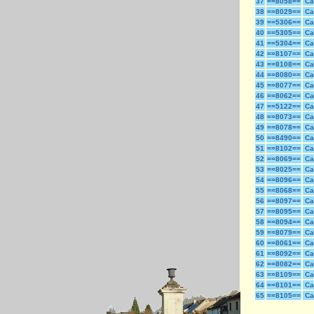
37
==8058==
Ca
38
==8029==
Ca
39
==5306==
Ca
40
==5305==
Ca
41
==5304==
Ca
42
==8107==
Ca
43
==8108==
Ca
44
==8080==
Ca
45
==8077==
Ca
46
==8062==
Ca
47
==5122==
Ca
48
==8073==
Ca
49
==8078==
Ca
50
==8490==
Ca
51
==8102==
Ca
52
==8069==
Ca
53
==8025==
Ca
54
==8096==
Ca
55
==8068==
Ca
56
==8097==
Ca
57
==8095==
Ca
58
==8094==
Ca
59
==8079==
Ca
60
==8061==
Ca
61
==8092==
Ca
62
==8082==
Ca
63
==8109==
Ca
64
==8101==
Ca
65
==8105==
Ca