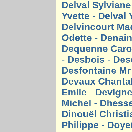
Delval Sylvian
Yvette
-
Delval
Delvincourt Ma
Odette
-
Denai
Dequenne Caro
-
Desbois
-
Des
Desfontaine M
Devaux Chanta
Emile
-
Devigne
Michel
-
Dhess
Dinouël Christ
Philippe
-
Doye