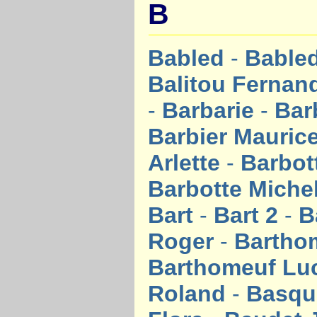
B
Babled
-
Bable
Balitou Ferna
-
Barbarie
-
Bar
Barbier Mauric
Arlette
-
Barbot
Barbotte Miche
Bart
-
Bart 2
-
B
Roger
-
Bartho
Barthomeuf Lu
Roland
-
Basqu