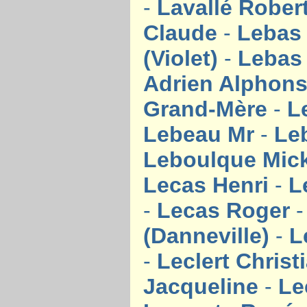
-
Lavallé Rober
Claude
-
Lebas
(Violet)
-
Lebas 
Adrien Alphon
Grand-Mère
-
L
Lebeau Mr
-
Le
Leboulque Mic
Lecas Henri
-
L
-
Lecas Roger
(Danneville)
-
L
-
Leclert Chris
Jacqueline
-
Le