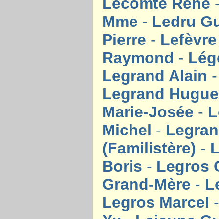
Lecomte René
Mme
-
Ledru G
Pierre
-
Lefèvre
Raymond
-
Lég
Legrand Alain
Legrand Hugue
Marie-Josée
-
L
Michel
-
Legran
(Familistère)
-
L
Boris
-
Legros 
Grand-Mère
-
L
Legros Marcel