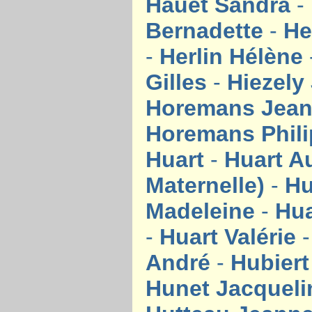
Hauet Sandra
-
Bernadette
-
He
-
Herlin Hélène
Gilles
-
Hiezely
Horemans Jea
Horemans Phil
Huart
-
Huart A
Maternelle)
-
Hu
Madeleine
-
Hua
-
Huart Valérie
André
-
Hubier
Hunet Jacquel