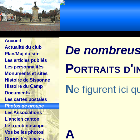
Accueil
De nombreus
Actualité du club
Plan/Maj du site
Les articles publiés
Portraits d'i
Les personnalités
Monuments et sites
Histoire de Sissonne
N
Histoire du Camp
e figurent ici 
Documents
Les cartes postales
Photos de groupe
Les Associations
L'ancien canton
Le trombinoscope
A
Vos belles photos
Curiosités locales