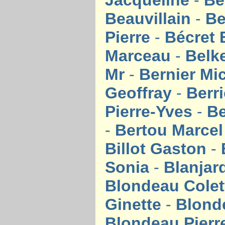
Jacqueline
-
Be
Beauvillain
-
Be
Pierre
-
Bécret
Marceau
-
Belk
Mr
-
Bernier Mi
Geoffray
-
Berr
Pierre-Yves
-
Be
-
Bertou Marce
Billot Gaston
-
Sonia
-
Blanjar
Blondeau Cole
Ginette
-
Blond
Blondeau Pier