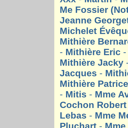
Me Fossier (No
Jeanne George
Michelet Évêq
Mithière Berna
-
Mithière Eric
Mithière Jacky
Jacques
-
Mith
Mithière Patric
-
Mitis
-
Mme A
Cochon Rober
Lebas
-
Mme Me
Pluchart
-
Mme