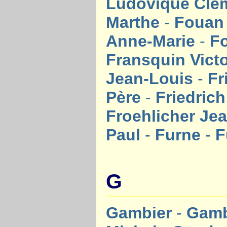
Ludovique Cl
Marthe
-
Fouan
Anne-Marie
-
Fo
Fransquin Vict
Jean-Louis
-
Fr
Père
-
Friedric
Froehlicher Je
Paul
-
Furne
-
F
G
Gambier
-
Gamb