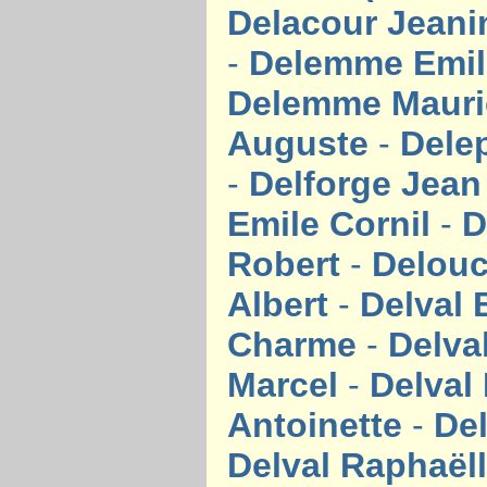
Delacour Jean
-
Delemme Emi
Delemme Maur
Auguste
-
Dele
-
Delforge Jea
Emile Cornil
-
D
Robert
-
Delou
Albert
-
Delval 
Charme
-
Delva
Marcel
-
Delval
Antoinette
-
De
Delval Raphaël