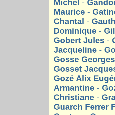
Michel
-
Gando
Maurice
-
Gatin
Chantal
-
Gauth
Dominique
-
Gi
Gobert Jules
-
Jacqueline
-
Go
Gosse Georges
Gosset Jacqu
Gozé Alix Eugé
Armantine
-
Go
Christiane
-
Gr
Guarch Ferrer 