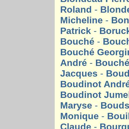
Roland
-
Blond
Micheline
-
Bon
Patrick
-
Boruck
Bouché
-
Bouch
Bouché Georg
André
-
Bouch
Jacques
-
Boud
Boudinot Andr
Boudinot Jume
Maryse
-
Bouds
Monique
-
Boui
Claude
-
Bourg