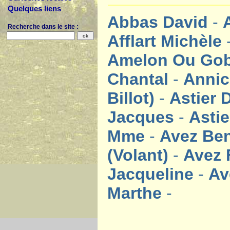
Quelques liens
Abbas David
-
Recherche dans le site :
Afflart Michèle
Amelon Ou Go
Chantal
-
Anni
Billot)
-
Astier 
Jacques
-
Asti
Mme
-
Avez Be
(Volant)
-
Avez 
Jacqueline
-
Av
Marthe
-