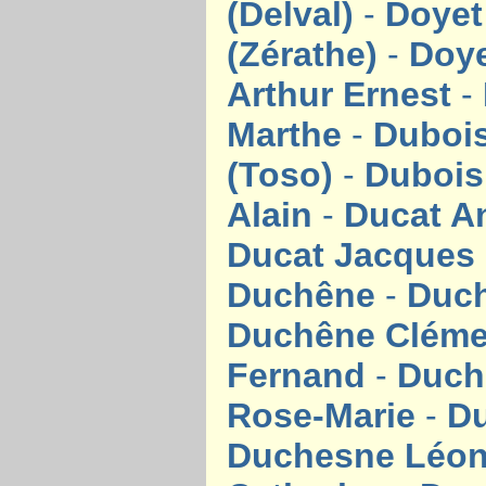
(Delval)
-
Doyet
(Zérathe)
-
Doye
Arthur Ernest
-
Marthe
-
Duboi
(Toso)
-
Dubois
Alain
-
Ducat A
Ducat Jacques
Duchêne
-
Duc
Duchêne Clém
Fernand
-
Duch
Rose-Marie
-
D
Duchesne Léon