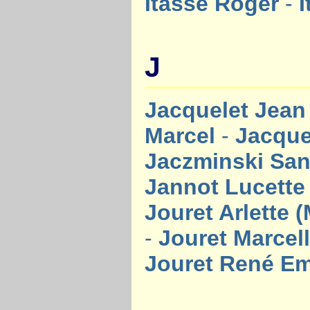
Itasse Roger
-
J
Jacquelet Jea
Marcel
-
Jacque
Jaczminski Sa
Jannot Lucett
Jouret Arlette 
-
Jouret Marcel
Jouret René E