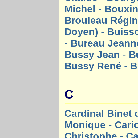
Michel
-
Bouxi
Brouleau Régi
Doyen)
-
Buiss
-
Bureau Jean
Bussy Jean
-
B
Bussy René
-
B
C
Cardinal Binet
Monique
-
Cari
Christophe
-
Ca