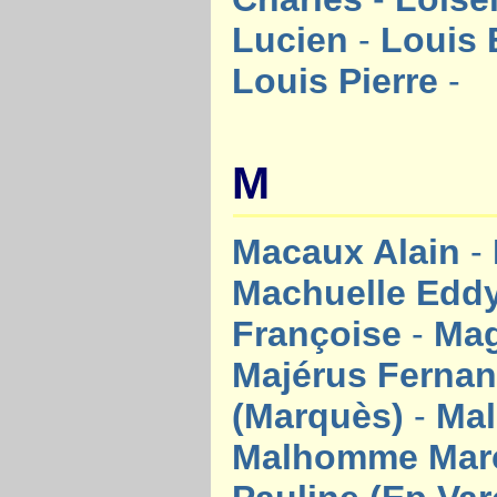
Lucien
-
Louis
Louis Pierre
-
M
Macaux Alain
-
Machuelle Edd
Françoise
-
Mag
Majérus Ferna
(Marquès)
-
Ma
Malhomme Mar