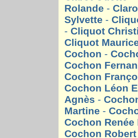
Rolande
-
Clar
Sylvette
-
Cliq
-
Cliquot Chris
Cliquot Mauric
Cochon
-
Coch
Cochon Ferna
Cochon Franço
Cochon Léon 
Agnès
-
Cochon
Martine
-
Cocho
Cochon Renée 
Cochon Rober