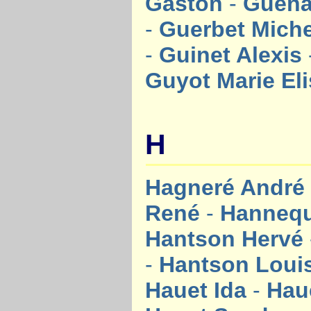
Gaston
-
Guena
-
Guerbet Mich
-
Guinet Alexis
Guyot Marie El
H
Hagneré Andr
René
-
Hannequ
Hantson Hervé
-
Hantson Loui
Hauet Ida
-
Hau