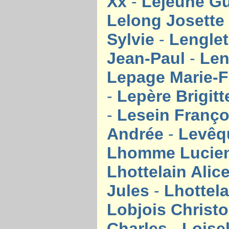
Xx
-
Lejeune G
Lelong Josett
Sylvie
-
Lengle
Jean-Paul
-
Len
Lepage Marie-F
-
Lepère Brigit
-
Lesein Franç
Andrée
-
Levêq
Lhomme Lucie
Lhottelain Alic
Jules
-
Lhottela
Lobjois Christ
Charles
-
Loise