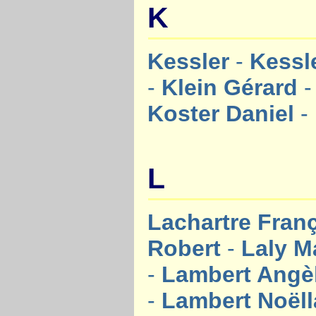
K
Kessler
-
Kessl
-
Klein Gérard
Koster Daniel
-
L
Lachartre Fran
Robert
-
Laly M
-
Lambert Angè
-
Lambert Noël