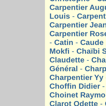
Carpentier Aug
Louis
-
Carpent
Carpentier Jea
Carpentier Ro
-
Catin
-
Caude
Mokfi
-
Chaïbi 
Claudette
-
Cha
Général
-
Charp
Charpentier Yy
Choffin Didier
Choinet Raym
Clarot Odette
-