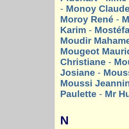
-
Monoy Claud
Moroy René
-
M
Karim
-
Mostéf
Moudir Maham
Mougeot Maur
Christiane
-
Mo
Josiane
-
Mouss
Moussi Jeanni
Paulette
-
Mr H
N