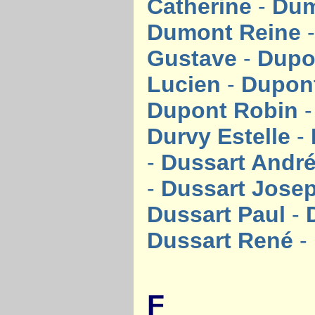
Catherine
-
Dum
Dumont Reine
Gustave
-
Dupo
Lucien
-
Dupon
Dupont Robin
Durvy Estelle
-
-
Dussart Andr
-
Dussart Jose
Dussart Paul
-
Dussart René
-
F