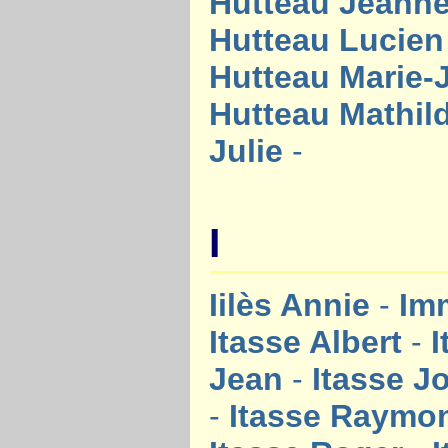
Hutteau Jeann
Hutteau Lucie
Hutteau Marie
Hutteau Mathild
Julie
-
I
Iilès Annie
-
Im
Itasse Albert
-
I
Jean
-
Itasse J
-
Itasse Raym