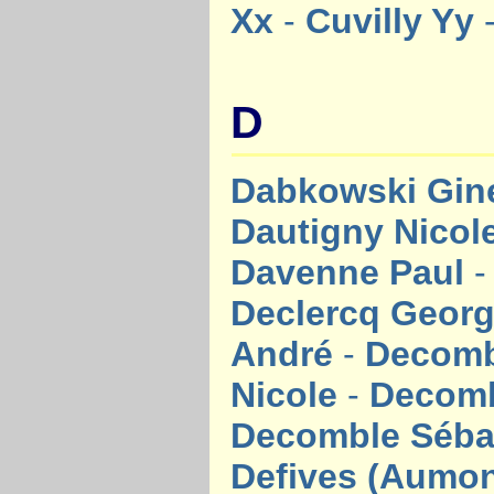
Xx
-
Cuvilly Yy
D
Dabkowski Gin
Dautigny Nicol
Davenne Paul
Declercq Geor
André
-
Decomb
Nicole
-
Decomb
Decomble Séba
Defives (Aumon