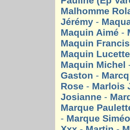
Pauline (Ep Va
Malhomme Rola
Jérémy
-
Maqua
Maquin Aimé
-
Maquin Franci
Maquin Lucett
Maquin Michel
Gaston
-
Marcq
Rose
-
Marlois
Josianne
-
Mar
Marque Paulet
-
Marque Simé
Xxx
-
Martin
-
M