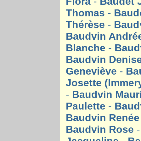
Flora
-
Baudet 
Thomas
-
Baud
Thérèse
-
Baudv
Baudvin André
Blanche
-
Baud
Baudvin Denis
Geneviève
-
Ba
Josette (Immer
-
Baudvin Maur
Paulette
-
Baud
Baudvin René
Baudvin Rose