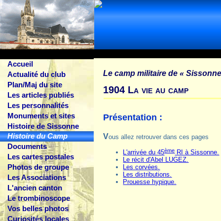
Accueil
Le camp militaire de
« Sissonne
Actualité du club
Plan/Maj du site
1904 La vie au camp
Les articles publiés
Les personnalités
Monuments et sites
Présentation :
Histoire de Sissonne
Histoire du Camp
Vous allez retrouver dans ces pages
Documents
ème
L'arrivée du 45
RI à Sissonne.
Les cartes postales
Le récit d'Abel LUGEZ.
Photos de groupe
Les corvées.
Les distributions.
Les Associations
Prouesse hypique.
L'ancien canton
Le trombinoscope
Vos belles photos
Curiosités locales