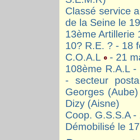
Classé service 
de la Seine le 1
13ème Artillerie
10? R.E. ? - 18 
C.O.A.L
- 21 m
108ème R.A.L - 
- secteur post
Georges (Aube) 
Dizy (Aisne)
Coop. G.S.S.A -
Démobilisé le 1