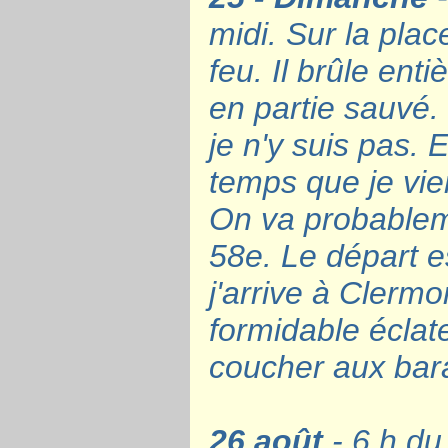
midi. Sur la pla
feu. Il brûle en
en partie sauvé.
je n'y suis pas. 
temps que je vie
On va probableme
58e. Le départ e
j'arrive à Clerm
formidable éclat
coucher aux bar
26 août
- 6 h du 