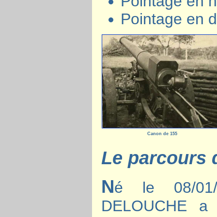
Pointage en h
Pointage en d
Canon de 155
Le parcours
N
é le 08/01
DELOUCHE a ét