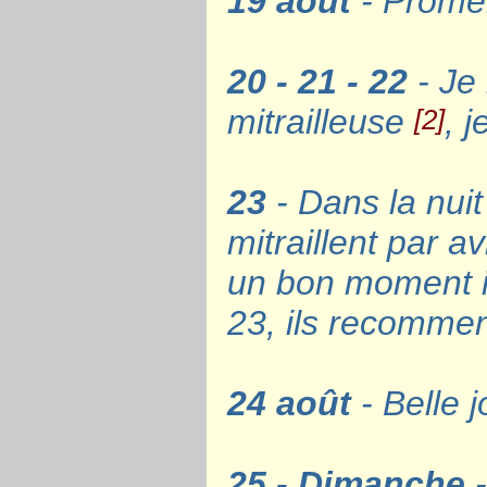
19 août
- Promen
20 - 21 - 22
- Je 
mitrailleuse
, j
[2]
23
- Dans la nui
mitraillent par a
un bon moment il
23, ils recomme
24 août
- Belle 
25 - Dimanche
-