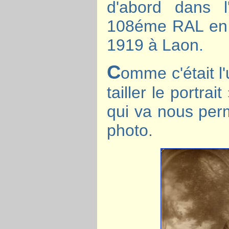
d'abord dans l'
108éme RAL en M
1919 à Laon.
C
omme c'était l
tailler le portr
qui va nous perm
photo.