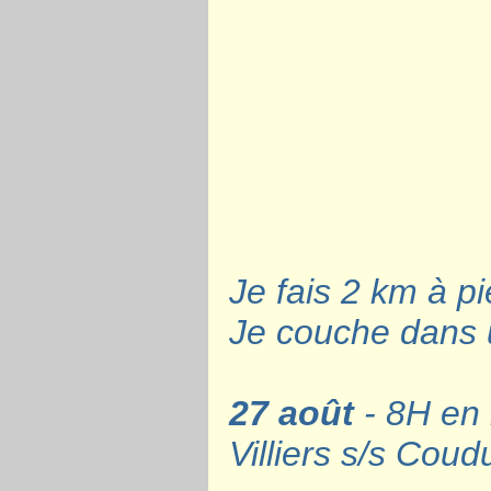
Je fais 2 km à pie
Je couche dans u
27 août
- 8H en 
Villiers s/s Coud