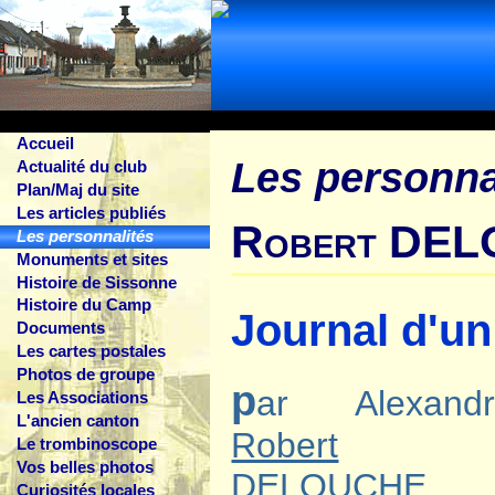
Accueil
Les personna
Actualité du club
Plan/Maj du site
Les articles publiés
Robert DEL
Les personnalités
Monuments et sites
Histoire de Sissonne
Histoire du Camp
Journal d'un
Documents
Les cartes postales
Photos de groupe
p
ar Alexandr
Les Associations
L'ancien canton
Robert
Le trombinoscope
Vos belles photos
DELOUCHE
Curiosités locales