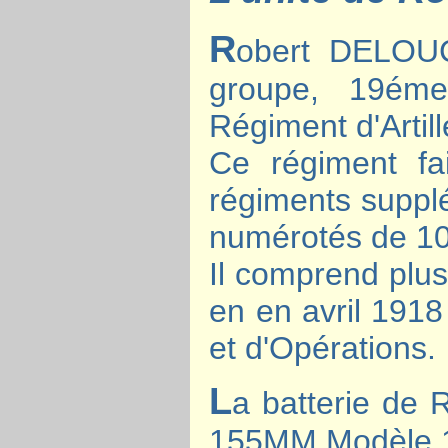
R
obert DELOUC
groupe, 19ém
Régiment d'Artil
Ce régiment f
régiments supplé
numérotés de 10
Il comprend plu
en en avril 191
et d'Opérations.
L
a batterie de 
155MM Modèle 19