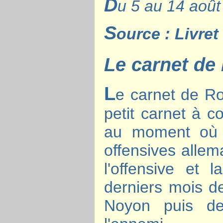
D
u 5 au 14 août
S
ource : Livret 
Le carnet d
L
e carnet de R
petit carnet à 
au moment où l
offensives allema
l'offensive et 
derniers mois d
Noyon puis de