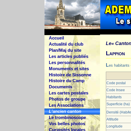
Accueil
Le
« Canton
Actualité du club
Plan/Maj du site
Lappion
Les articles publiés
Les personnalités
Les habitants
Monuments et sites
Histoire de Sissonne
Histoire du Camp
Code postal
Documents
Code Insee
Les cartes postales
Habitants
Photos de groupe
Superficie (ha)
Les Associations
L'ancien canton
Densité (Hab/
Le trombinoscope
Altitude
Vos belles photos
Longitude
Curiosités locales