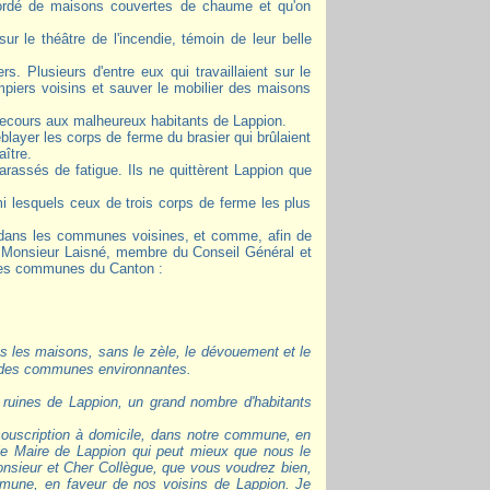
bordé de maisons couvertes de chaume et qu'on
r le théâtre de l'incendie, témoin de leur belle
 Plusieurs d'entre eux qui travaillaient sur le
mpiers voisins et sauver le mobilier des maisons
ecours aux malheureux habitants de Lappion.
layer les corps de ferme du brasier qui brûlaient
ître.
harassés de fatigue. Ils ne quittèrent Lappion que
mi lesquels ceux de trois corps de ferme les plus
s dans les communes voisines, et comme, afin de
ente, Monsieur Laisné, membre du Conseil Général et
 les communes du Canton :
n des communes environnantes.
ruines de Lappion, un grand nombre d'habitants
 souscription à domicile, dans notre commune, en
 le Maire de Lappion qui peut mieux que nous le
Monsieur et Cher Collègue, que vous voudrez bien,
mmune, en faveur de nos voisins de Lappion. Je