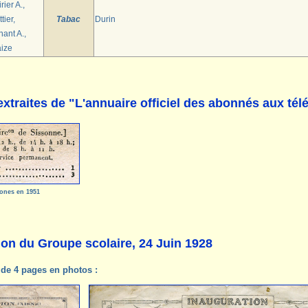
rier A.,
tier,
Tabac
Durin
ant A.,
aize
xtraites de "L'annuaire officiel des abonnés aux té
ones en 1951
ion du Groupe scolaire, 24 Juin 1928
 de 4 pages en photos :