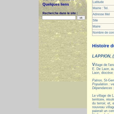
Latitude
Quelques liens
Mairie : Tel.
Recherche dans le site :
Adresse Mel
Site
Maire
Nombre de cons
Histoire d
LAPPION, (
Village de l'ancien Laonnois, situé dans une vaste plaine découverte, sur la vieille chaussée gauloise de Fismes au Gros-Dizy, à 30 k. au N.-
E. De Laon, au
Laon, diocèse
Patron,
St-Ger
Population :
ve
Dépendances 
Le village de 
territoire, rés
du terroir, et,
nouveau villag
paierait un ce