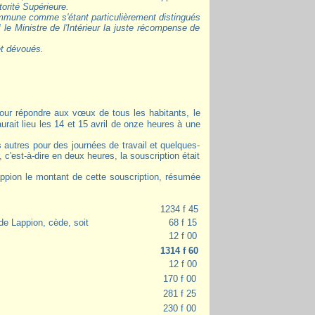
torité Supérieure.
ommune comme s'étant particulièrement distingués
le Ministre de l'Intérieur la juste récompense de
et dévoués.
urait lieu les 14 et 15 avril de onze heures à une
s autres pour des journées de travail et quelques-
 c'est-à-dire en deux heures, la souscription était
ppion le montant de cette souscription, résumée
1234 f 45
de Lappion, cède, soit
68 f 15
12 f 00
1314 f 60
12 f 00
170 f 00
281 f 25
230 f 00