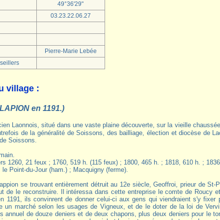
49°36'29"
03.23.22.06.27
Pierre-Marie Lebée
eillers
u village :
LAPION en 1191.)
trefois de la généralité de Soissons, des bailliage, élection et diocèse de L
 de Soissons.
main.
rs 1260, 21 feux ; 1760, 519 h. (115 feux) ; 1800, 465 h. ; 1818, 610 h. ; 1836
:
le Point-du-Jour (ham.) ; Macquigny (ferme).
Lappion se trouvant entièrement détruit au 12e siècle, Geoffroi, prieur de St-
olut de le reconstruire. Il intéressa dans cette entreprise le comte de Roucy e
 en 1191, ils convinrent de donner celui-ci aux gens qui viendraient s'y fixer 
e un marché selon les usages de Vigneux, et de le doter de la loi de Verv
ns annuel de douze deniers et de deux chapons, plus deux deniers pour le ton