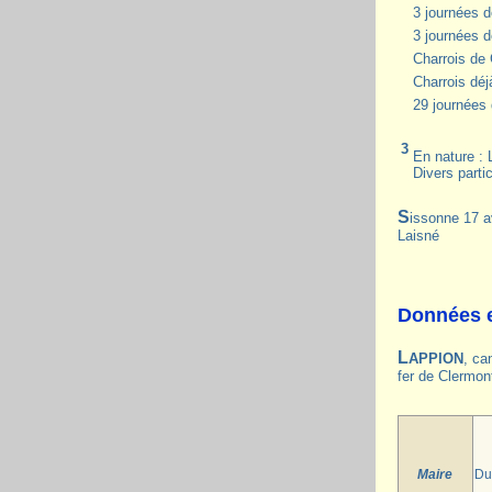
3 journées d
3 journées d
Charrois de 
Charrois déjà
29 journées
3
En nature : 
Divers parti
Sissonne 17 a
Laisné
Données e
LAPPION
, ca
fer de Clermont
Maire
Du