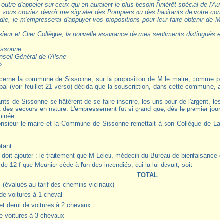
 outre d'appeler sur ceux qui en auraient le plus besoin l'intérêt spécial de l'Au
 vous croiriez devoir me signaler des Pompiers ou des habitants de votre c
die, je m'empresserai d'appuyer vos propositions pour leur faire obtenir de M 
eur et Cher Collègue, la nouvelle assurance de mes sentiments distingués 
Sissonne
eil Général de l'Aisne
»
pal (voir feuillet 21 verso) décida que la souscription, dans cette commune, a
nts de Sissonne se hâtèrent de se faire inscrire, les uns pour de l'argent, le
t des secours en nature. L'empressement fut si grand que, dès le premier jour,
minée.
onsieur le maire et la Commune de Sissonne remettait à son Collègue de La
tant :
doit ajouter : le traitement que M Leleu, médecin du Bureau de bienfaisance 
 12 f que Meunier cède à l'un des incendiés, qui la lui devait, soit
TOTAL
: (évalués au tarif des chemins vicinaux)
de voitures à 1 cheval
et demi de voitures à 2 chevaux
e voitures à 3 chevaux