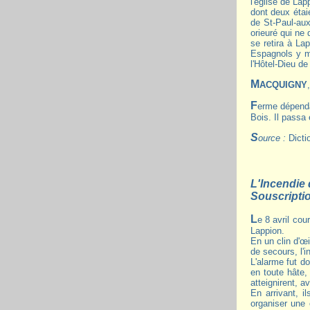
l'église de Lap
dont deux étai
de St-Paul-aux
orieuré qui ne
se retira à La
Espagnols y mi
l'Hôtel-Dieu d
MACQUIGNY
Ferme dépendant de Lappion. Son territoire fut enclavé dans celui de la commune accordée en 1191 à Lappion, par le prieur de St-Paul-aux-
Bois. Il passa 
Source :
Dicti
L'Incendie 
Souscripti
Le 8 avril courant, à une heure et demie de l'après-midi par un temps sec et chaud, un incendie éclata par imprudence dans la commune de
Lappion.
En un clin d'œ
de secours, l'i
L'alarme fut d
en toute hâte,
atteignirent, 
En arrivant, i
organiser une 