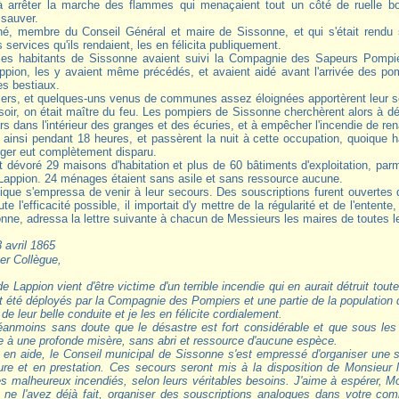
 à arrêter la marche des flammes qui menaçaient tout un côté de ruelle 
 sauver.
é, membre du Conseil Général et maire de Sissonne, et qui s'était rendu su
 services qu'ils rendaient, les en félicita publiquement.
es habitants de Sissonne avaient suivi la Compagnie des Sapeurs Pompiers.
Lappion, les y avaient même précédés, et avaient aidé avant l'arrivée des po
s bestiaux.
ers, et quelques-uns venus de communes assez éloignées apportèrent leur s
soir, on était maître du feu. Les pompiers de Sissonne cherchèrent alors à déb
 dans l'intérieur des granges et des écuries, et à empêcher l'incendie de rena
ent ainsi pendant 18 heures, et passèrent la nuit à cette occupation, quoique 
ger eut complètement disparu.
it dévoré 29 maisons d'habitation et plus de 60 bâtiments d'exploitation, par
Lappion. 24 ménages étaient sans asile et sans ressource aucune.
lique s'empressa de venir à leur secours. Des souscriptions furent ouverte
ute l'efficacité possible, il importait d'y mettre de la régularité et de l'ent
nne, adressa la lettre suivante à chacun de Messieurs les maires de toutes
3 avril 1865
er Collègue,
t été déployés par la Compagnie des Pompiers et une partie de la populatio
 de leur belle conduite et je les en félicite cordialement.
anmoins sans doute que le désastre est fort considérable et que sous les 
ie à une profonde misère, sans abri et ressource d'aucune espèce.
r en aide, le Conseil municipal de Sissonne s'est empressé d'organiser une
ure et en prestation. Ces secours seront mis à la disposition de Monsieur
 les malheureux incendiés, selon leurs véritables besoins. J'aime à espérer, 
ne l'avez déjà fait, organiser des souscriptions analogues dans votre co