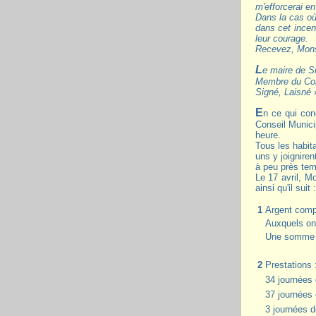
m'efforcerai en
Dans la cas où
dans cet incen
leur courage.
Recevez, Monsi
Le maire de 
Membre du Cons
Signé, Laisné 
En ce qui concerne la commune de Sissonne, sur la proposition de M le maire, comme pour répondre aux vœux de tous les habitants, le
Conseil Munici
heure.
Tous les habita
uns y joigniren
à peu près ter
Le 17 avril, M
ainsi qu'il suit :
1
Argent comp
Auxquels on 
Une somme de
2
Prestations 
34 journées 
37 journées 
3 journées d