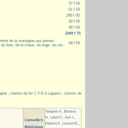
37 f 50
51 f 50
200 f 00
30 f 00
49 f 50
1049 f 75
rrière de la montagne aux pierres.
49 f 50
 du bois, de la chaux, du linge, etc etc
:
graphe ; chemin de fer C.F.D à Lappion ; chemin de
Tamplier A., Bisseux
H., Libert C., Avé J.,
Conseillers
Debrun A., Laurent E.,
Municipaux