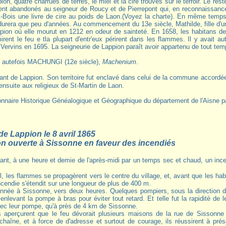
pion, quatre charrues de terres, le miel et la cire trouvés sur le terroir. Le re
ent abandonés au seigneur de Roucy et de Pierrepont qui, en reconnaissance
-Bois une livre de cire au poids de Laon.(Voyez la charte). En même temps
 durera que peu d'années. Au commencement du 13e siècle, Mathilde, fille d'un
ppion où elle mourut en 1212 en odeur de sainteté. En 1658, les habitans de 
rent le feu e tla plupart d'entr'eux périrent dans les flammes. Il y avait a
e Vervins en 1695. La seigneurie de Lappion paraît avoir appartenu de tout t
, autefois MACHUNGI (12e siècle),
Machenium
.
ensuite aux religieux de St-Martin de Laon.
onnaire Historique Généalogique et Géographique du département de l'Aisne
de Lappion le 8 avril 1865
on ouverte à Sissonne en faveur des incendiés
il, les flammes se propagèrent vers le centre du village, et, avant que les h
ncendie s'étendit sur une longueur de plus de 400 m.
onnée à Sissonne, vers deux heures. Quelques pompiers, sous la direction de 
 enlevant la pompe à bras pour éviter tout retard. Et telle fut la rapidité de
avec leur pompe, qu'à près de 4 km de Sissonne.
ls aperçurent que le feu dévorait plusieurs maisons de la rue de Sissonne 
chaîne, et à force de d'adresse et surtout de courage, ils réussirent à pr