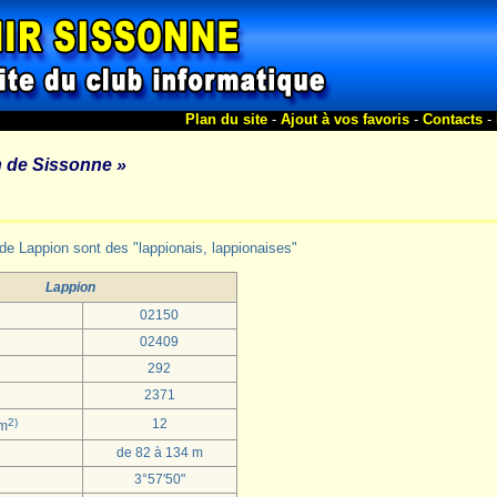
Plan du site
-
Ajout à vos favoris
-
Contacts
-
 de Sissonne »
 de Lappion sont des "lappionais, lappionaises"
Lappion
02150
02409
292
2371
2)
12
km
de 82 à 134 m
3°57'50"