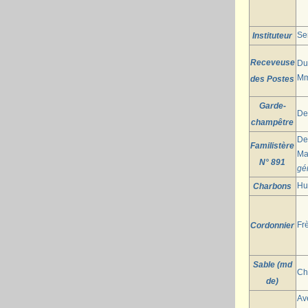
Se
Instituteur
Receveuse
Du
M
des Postes
Garde-
De
champêtre
De
Familistère
Ma
N° 891
gé
Hu
Charbons
Fr
Cordonnier
Sable (md
Ch
de)
Avé