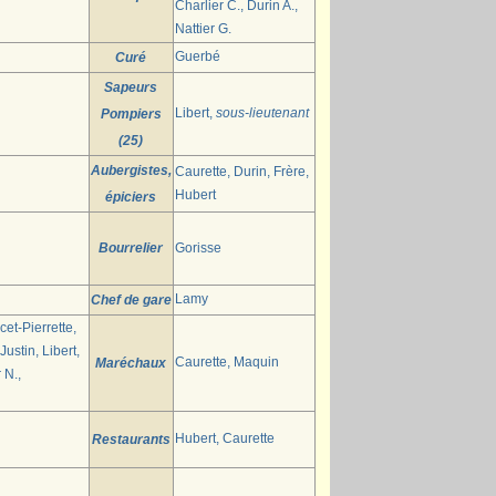
Charlier C., Durin A.,
Nattier G.
Guerbé
Curé
Sapeurs
Libert,
sous-lieutenant
Pompiers
(25)
Aubergistes,
Caurette, Durin, Frère,
Hubert
épiciers
Bourrelier
Gorisse
Lamy
Chef de gare
et-Pierrette,
ustin, Libert,
Caurette, Maquin
Maréchaux
 N.,
Hubert, Caurette
Restaurants