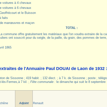
e voitures à 4 chevaux
e voitures à 6 chevaux
Geoffrécourt et le Buisson
 faits
 de manœuvres et maçon
TOTAL :
La commune offre gratuitement les matériaux que l'on voudra extraire de la ca
culiers ont souscrit pour du seigle, de la paille, du grain, des pommes de terre,
vril 1865
xtraites de l'Annuaire Paul DOUAI de Laon de 1932 
nton de Sissonne ; 419 habit. ; 132 élect. ; à 7 k. de Sissonne ; poste ; télé
-lès-Fermes,à 7 kil. ;
Fête communale :
le dimanche qui suit le 8 septembre
chêne
Adjoint
Renault