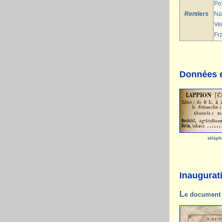
Poi
Rentiers
Nat
Ven
Fr
Données e
téléph
Inaugurat
Le document