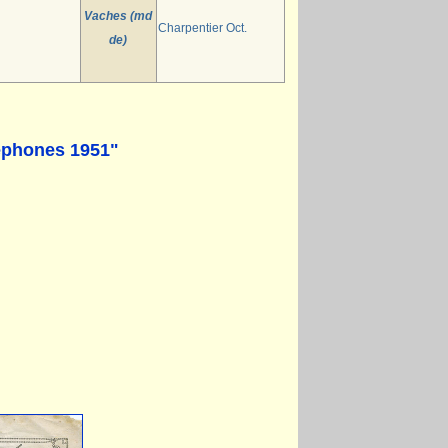
Vaches (md
Charpentier Oct.
de)
léphones 1951"