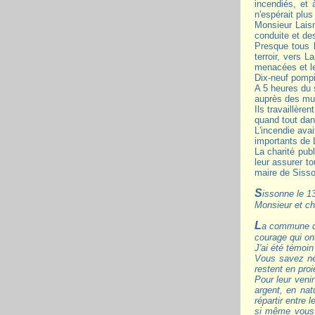
incendiés, et
n'espérait plus
Monsieur Laisn
conduite et des
Presque tous l
terroir, vers 
menacées et le
Dix-neuf pompi
A 5 heures du 
auprès des murs
Ils travaillèr
quand tout dan
L'incendie ava
importants de 
La charité pub
leur assurer to
maire de Sisso
Sissonne le 1
Monsieur et ch
La commune de Lappion vient d'être victime d'un terrible incendie qui en aurait détruit toutes les maisons, sans le zèle, le dévouement et le
courage qui on
J'ai été témoin
Vous savez né
restent en pro
Pour leur veni
argent, en nat
répartir entre
si même vous 