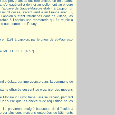
ste des provenances dut être divisés en trois parts,
, s'engagèrent à donner annuellement au prieuré
 l'abbaye de Sauve-Majeure établit à Lappion un
 roi d'Ecosse, s'étant rendue en France avec lui,
Lappion s 'étant retranchés dans ce village, les
utrefois à Lappion une mamdrerie qui fut réunie à
emps aux comtes de Roucy.
 par MELLEVILLE (1857)
abitants effrayés eussent pu organiser des moyens
Monsieur Guyot Iréné, leur lieutenant, partirent
 leur course que les chevaux de réquisition ne les
; ils parvinrent malgré beaucoup de difficulté à
éserver plusieurs maisons entourées de bâtiments