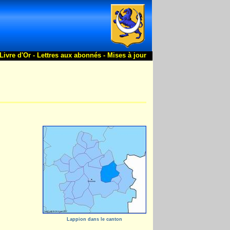
Livre d'Or -
Lettres aux abonnés -
Mises à jour
Lappion dans le canton