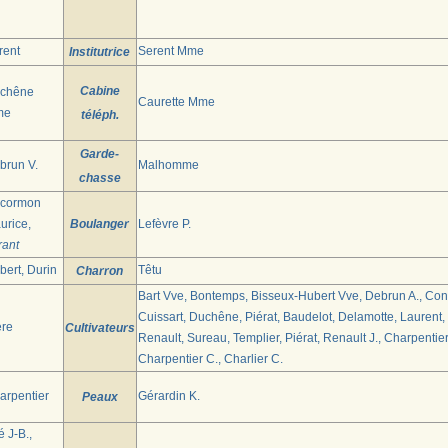
rent
Serent Mme
Institutrice
Cabine
chêne
Caurette Mme
me
téléph.
Garde-
brun V.
Malhomme
chasse
cormon
urice,
Boulanger
Lefèvre P.
rant
bert, Durin
Têtu
Charron
Bart Vve, Bontemps, Bisseux-Hubert Vve, Debrun A., Conc
Cuissart, Duchêne, Piérat, Baudelot, Delamotte, Laurent, J
ère
Cultivateurs
Renault, Sureau, Templier, Piérat, Renault J., Charpentier
Charpentier C., Charlier C.
arpentier
Gérardin K.
Peaux
 J-B.,