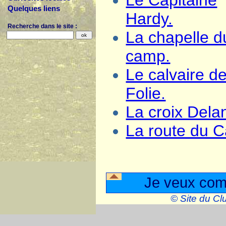
Le Capitaine
Quelques liens
Hardy.
Recherche dans le site :
La chapelle d
camp.
Le calvaire d
Folie.
La croix Dela
La route du Ca
Je veux comp
© Site du Cl