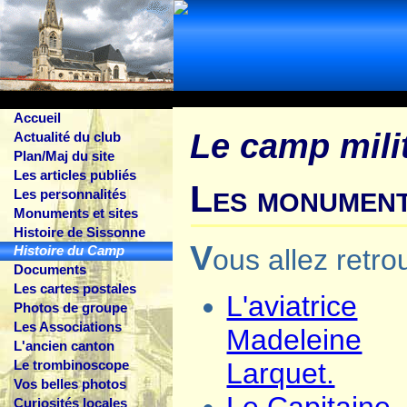
Accueil
Le camp mili
Actualité du club
Plan/Maj du site
Les articles publiés
Les monument
Les personnalités
Monuments et sites
Histoire de Sissonne
V
Histoire du Camp
ous allez retr
Documents
Les cartes postales
L'aviatrice
Photos de groupe
Les Associations
Madeleine
L'ancien canton
Le trombinoscope
Larquet.
Vos belles photos
Curiosités locales