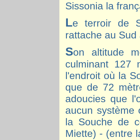
Sissonia la fran
L
e terroir de 
rattache au Sud
S
on altitude 
culminant 127 m
l'endroit où la So
que de 72 mètr
adoucies que l'o
aucun système 
la Souche de ce
Miette) - (entre 