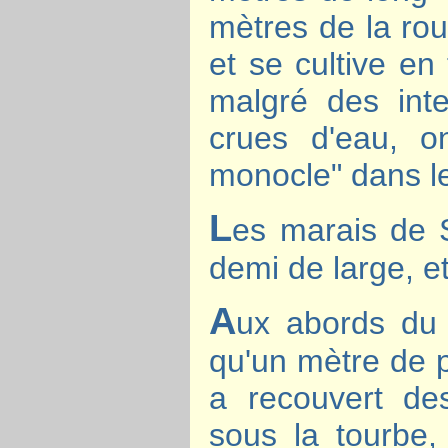
mètres de la rou
et se cultive en
malgré des int
crues d'eau, o
monocle" dans l
L
es marais de 
demi de large, e
A
ux abords du 
qu'un mètre de p
a recouvert de
sous la tourbe,