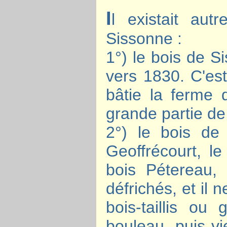
I
l existait autr
Sissonne :
1°) le bois de S
vers 1830. C'est
bâtie la ferme 
grande partie de
2°) le bois de 
Geoffrécourt, l
bois Pétereau, 
défrichés, et il 
bois-taillis ou
bouleau, puis vi