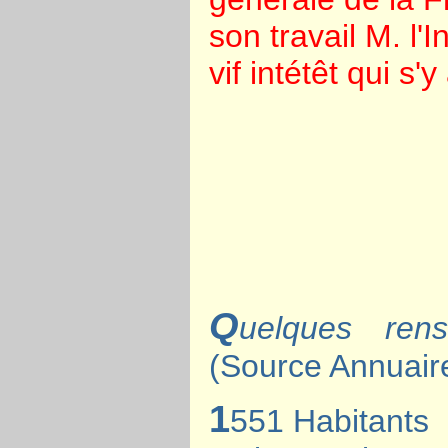
son travail M. l'I
vif intétêt qui s'
Q
uelques ren
(Source Annuai
1
551 Habitants