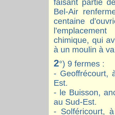
faisant partie d
Bel-Air renferm
centaine d'ouvr
l'emplacement
chimique, qui av
à un moulin à va
2
°) 9 fermes :
- Geoffrécourt,
Est.
- le Buisson, a
au Sud-Est.
- Solféricourt,