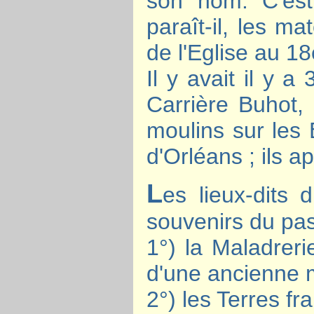
son nom. C'est 
paraît-il, les m
de l'Eglise au 18
Il y avait il y 
Carrière Buhot, 
moulins sur les 
d'Orléans ; ils a
L
es lieux-dits 
souvenirs du pas
1°) la Maladreri
d'une ancienne 
2°) les Terres fr