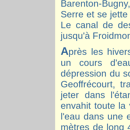
Barenton-Bugny,
Serre et se jett
Le canal de de
jusqu'à Froidmon
A
près les hive
un cours d'ea
dépression du sol
Geoffrécourt, tr
jeter dans l'éta
envahit toute la
l'eau dans une e
mètres de long 4