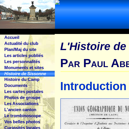
Accueil
L'Histoire d
Actualité du club
Plan/Maj du site
Les articles publiés
Par Paul Abe
Les personnalités
Monuments et sites
Histoire de Sissonne
Histoire du Camp
Introduction 
Documents
Les cartes postales
Photos de groupe
Les Associations
L'ancien canton
Le trombinoscope
Vos belles photos
Curiosités locales