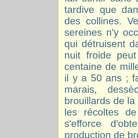
tardive que da
des collines. V
sereines n'y oc
qui détruisent d
nuit froide peu
centaine de mill
il y a 50 ans ; 
marais, dessè
brouillards de la
les récoltes d
s'efforce d'ob
production de brou