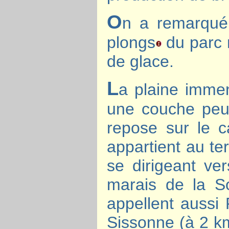
O
n a remarqué 
plongs
du parc 
de glace.
L
a plaine immen
une couche peu 
repose sur le c
appartient au te
se dirigeant v
marais de la So
appellent aussi 
Sissonne (à 2 km)