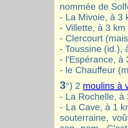
nommée de Solfé
- La Mivoie, à 3
- Villette, à 3 km
- Clercourt (mai
- Toussine (id.)
- l'Espérance, à
- le Chauffeur (m
3
°) 2
moulins à 
- La Rochelle, à
- La Cave, à 1 k
souterraine, voû