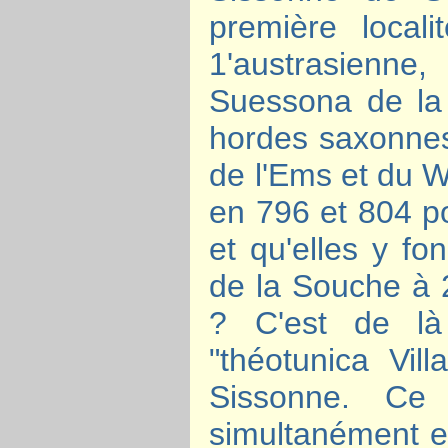
première locali
1'austrasienn
Suessona de la N
hordes saxonne
de l'Ems et du W
en 796 et 804 pou
et qu'elles y fo
de la Souche à 2
? C'est de là 
"théotunica Vil
Sissonne. Ce 
simultanément et