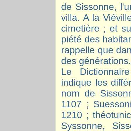
de Sissonne, l'un
villa. A la Viév
cimetière ; et s
piété des habita
rappelle que dan
des générations
Le Dictionnai
indique les diff
nom de Sissonn
1107 ; Suesson
1210 ; théotunic
Syssonne, Sis