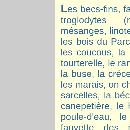
L
es becs-fins, 
troglodytes (r
mésanges, linot
les bois du Parc
les coucous, la 
tourterelle, le r
la buse, la créc
les marais, on c
sarcelles, la bé
canepetière, le
poule-d'eau, l
fauvette des 