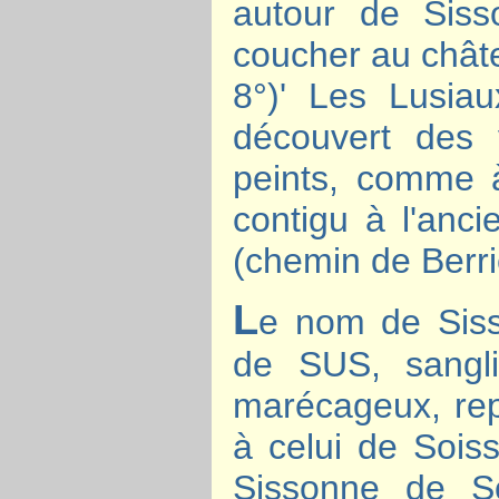
autour de Siss
coucher au chât
8°)' Les Lusia
découvert des 
peints, comme à
contigu à l'anci
(chemin de Berri
L
e nom de Sisso
de SUS, sangli
marécageux, rep
à celui de Sois
Sissonne de S