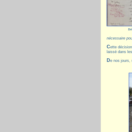
Dé
nécessaire pou
Cette décision du Conseil municipal intervient 30 ans après la mort d' Abel CALLAY. C'est dire l'influence de cet instituteur et la trace qu'il a
laissé dans le
De nos jours