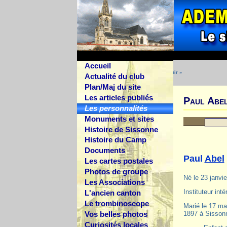
Accueil
Les personnalités remarquées par
« Adémir »
Actualité du club
Plan/Maj du site
Les articles publiés
Paul Abel
Les personnalités
Monuments et sites
Histoire de Sissonne
Histoire du Camp
Documents
Paul
Abel
Les cartes postales
Photos de groupe
Né le 23 janvi
Les Associations
Instituteur int
L'ancien canton
Le trombinoscope
Marié le 17 ma
1897 à Sissonne
Vos belles photos
Curiosités locales