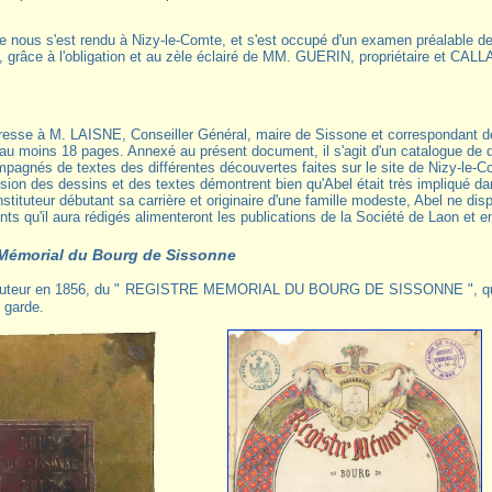
de nous s'est rendu à Nizy-le-Comte, et s'est occupé d'un examen préalable de
, grâce à l'obligation et au zèle éclairé de MM. GUERIN, propriétaire et CALL
resse à M. LAISNE, Conseiller Général, maire de Sissone et correspondant 
'au moins 18 pages. Annexé au présent document, il s'agit d'un catalogue de d
mpagnés de textes des différentes découvertes faites sur le site de Nizy-le-C
ision des dessins et des textes démontrent bien qu'Abel était très impliqué d
stituteur débutant sa carrière et originaire d'une famille modeste, Abel ne d
ts qu'il aura rédigés alimenteront les publications de la Société de Laon et
 Mémorial du Bourg de Sissonne
 garde.