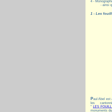
4 - Monograph
- ainsi 
1 - Les foui
Paul Abel est affecté à Nizy de 1851 à 1855, en pleine période des « fouilles Napoléoniennes ». Il supervise les " sondages " effectués par
les canton
"
LES FOUIL
monuments du 