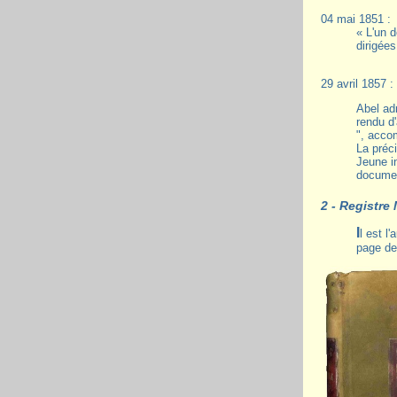
04 mai 1851 :
« L'un 
dirigées
29 avril 1857 :
Abel ad
rendu d
", acco
La préc
Jeune in
documen
2 - Registre
Il est l'auteur en 1856, du " REGISTRE MEMORIAL DU BOURG DE SISSONNE ", qu'il signe discrètement dans une enluminure de la
page de