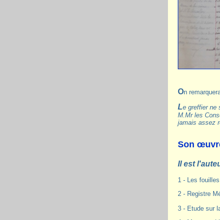
On remarquer
Le greffier n
M.Mr les Conse
jamais assez r
Son œuvr
Il est l'au
1 - Les fouill
2 - Registre M
3 - Etude sur l