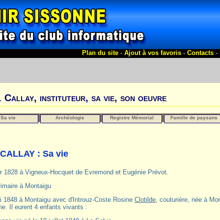
Plan du site
-
Ajout à vos favoris
-
Contacts
-
 Callay, instituteur, sa vie, son oeuvre
Sa vie
Archéologie
Registre Mémorial
Famille de paysans
CALLAY : Sa vie
er 1828 à Vigneux-Hocquet de Evremond et Eugénie Prévot.
érimaire à Montaigu
i 1848 à Montaigu avec d'Introuz-Coste Rosine
Clotilde
, couturière, née à Mo
. Il eurent 4 enfants vivants :