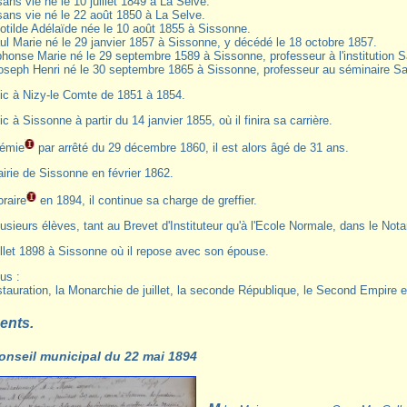
ans vie né le 10 juillet 1849 à La Selve.
sans vie né le 22 août 1850 à La Selve.
lotilde Adélaïde née le 10 août 1855 à Sissonne.
ul Marie né le 29 janvier 1857 à Sissonne, y décédé le 18 octobre 1857.
phonse Marie né le 29 septembre 1589 à Sissonne, professeur à l'institution S
oseph Henri né le 30 septembre 1865 à Sissonne, professeur au séminaire Sa
blic à Nizy-le Comte de 1851 à 1854.
ic à Sissonne à partir du 14 janvier 1855, où il finira sa carrière.
démie
par arrêté du 29 décembre 1860, il est alors âgé de 31 ans.
airie de Sissonne en février 1862.
oraire
en 1894, il continue sa charge de greffier.
 plusieurs élèves, tant au Brevet d'Instituteur qu'à l'Ecole Normale, dans le Not
illet 1898 à Sissonne où il repose avec son épouse.
us :
stauration, la Monarchie de juillet, la seconde République, le Second Empire 
ents.
onseil municipal du 22 mai 1894