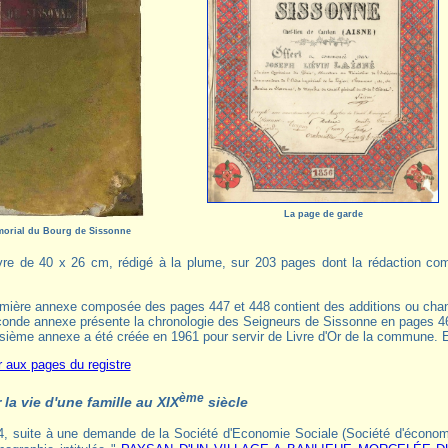
La page de garde
morial du Bourg de Sissonne
mière annexe composée des pages 447 et 448 contient des additions ou cha
onde annexe présente la chronologie des Seigneurs de Sissonne en pages 46
isième annexe a été créée en 1961 pour servir de Livre d'Or de la commune. E
 aux pages du registre
ème
 la vie d'une famille au XIX
siècle