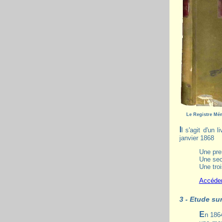
Le Registre Mé
Il s'agit d'un livre de 40 x 26 cm, rédigé à la plume, sur 203 pages dont la rédaction commence à l'origine du Bourg pour se terminer en
janvier 1868
Une pre
Une sec
Une tro
Accéder
3 - Etude sur
En 1864, suite à une demande de la Société d'Economie Sociale (Société d'économie et de sciences sociales depuis 1945) il publie