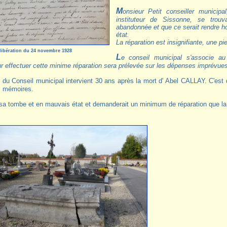
Monsieur Petit conseiller municipal, expose que la tombe de M. Callay ancien
instituteur de Sissonne, se trou
abandonnée et que ce serait rendre h
état.
La réparation est insignifiante, une pi
libération du 24 novembre 1928
Le conseil municipal s'associe au voeu de M. Petit et décide que la somme
r effectuer cette minime réparation sera prélevée sur les dépenses imprévues
s mémoires.
, sa tombe et en mauvais état et demanderait un minimum de réparation que l