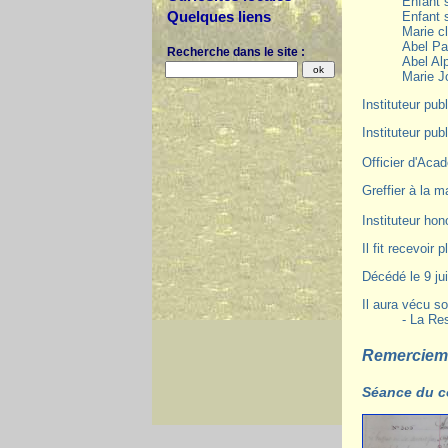
Enfant s
Quelques liens
Enfant 
Marie c
Abel Pa
Recherche dans le site :
Abel Al
Marie J
Instituteur pu
Instituteur publ
Officier d'Aca
Greffier à la m
Instituteur hon
Il fit recevoir
Décédé le 9 ju
Il aura vécu so
- La Re
Remerciem
Séance du c