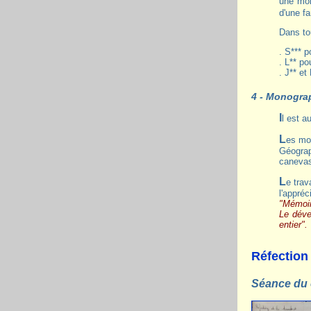
une mon
d'une f
Dans to
. S*** 
. L** p
. J** et
4 - Monogra
Il est 
Les monographies sont commandées par l'Inspection Académique en 1883, et les travaux ont été réalisés sous l'égide de la Société
Géograp
canevas 
Le travail de Paul Abel Callay, instituteur à Sissonne à l'époque (il a été auparavant instituteur à Nizy-le-Comte), obtint 20 points avec
l'appréc
"Mémoire
Le dével
entier".
Réfection
Séance du 