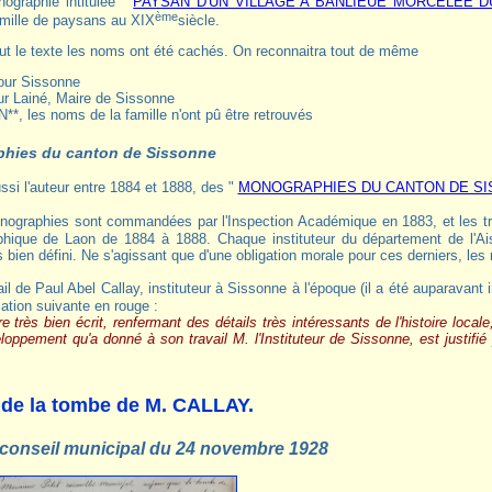
ographie intitulée "
PAYSAN D'UN VILLAGE A BANLIEUE MORCELÉE D
ème
amille de paysans au XIX
siècle.
ut le texte les noms ont été cachés. On reconnaitra tout de même
pour Sissonne
our Lainé, Maire de Sissonne
 N**, les noms de la famille n'ont pû être retrouvés
phies du canton de Sissonne
aussi l'auteur entre 1884 et 1888, des "
MONOGRAPHIES DU CANTON DE S
hique de Laon de 1884 à 1888. Chaque instituteur du département de l'Ai
bien défini. Ne s'agissant que d'une obligation morale pour ces derniers, les
iation suivante en rouge :
 très bien écrit, renfermant des détails très intéressants de l'histoire locale
oppement qu'a donné à son travail M. l'Instituteur de Sissonne, est justifié pa
 de la tombe de M. CALLAY.
conseil municipal du 24 novembre 1928