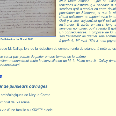
M.le Maire expose : Que M. Callay a, pendant 39 ans, exercé à Sissonne les
fonctions d'Instituteur, & pendant 34 a
services qu'il a rendus en cette doub
population de Sissonne, & que la rétr
n'était nullement en rapport avec le so
Qu'il y a lieu, aujourd'hui qui'il est 
instituteur, & après un aussi long
services nombreux qu'il a rendu & qu'
En conséquences, il propose de lui v
son traitement de greffier, une somme
Délibération du 22 mai 1894
er
à partir du 1
avril 1894 & sera payabl
a que M. Callay, lors de la rédaction du compte rendu de séance, à noté au cr
e se serait pas permis de parler en ces termes de lui même.
illers reconnaitront toute la bienveillance de M. le Maire pour M. Callay dans
econnaissant.
e
teur de plusieurs ouvrages
es archéologiques de Nizy-le-Comte.
émorial de Sissonne.
ème
a vie d'une famille au XIX
siècle