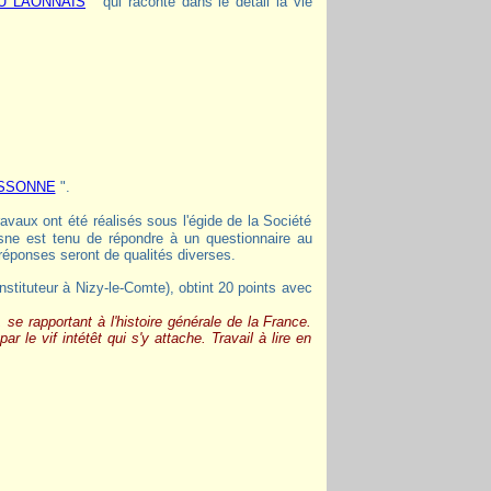
U LAONNAIS
" qui raconte dans le détail la vie
ISSONNE
".
sne est tenu de répondre à un questionnaire au
 réponses seront de qualités diverses.
, se rapportant à l'histoire générale de la France.
r le vif intétêt qui s'y attache. Travail à lire en