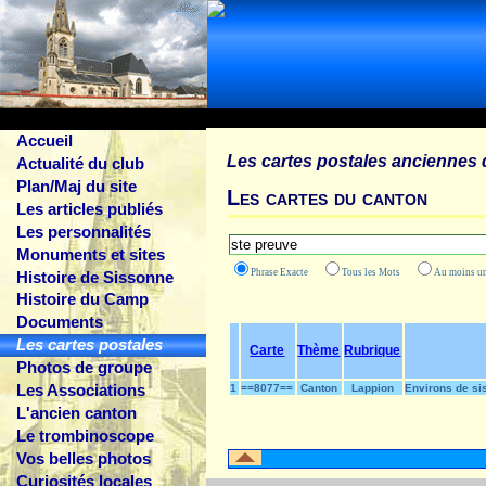
Accueil
Les cartes postales anciennes 
Actualité du club
Plan/Maj du site
Les cartes du canton
Les articles publiés
Les personnalités
Monuments et sites
Phrase Exacte
Tous les Mots
Au moins
Histoire de Sissonne
Histoire du Camp
Documents
Les cartes postales
Carte
Thème
Rubrique
Photos de groupe
Les Associations
1
==8077==
Canton
Lappion
Environs de si
L'ancien canton
Le trombinoscope
Vos belles photos
Curiosités locales