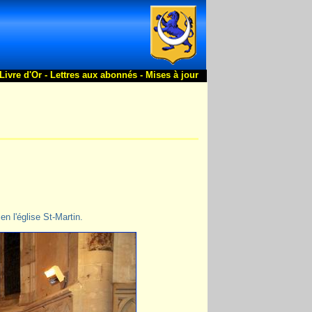
Livre d'Or -
Lettres aux abonnés -
Mises à jour
n l'église St-Martin.