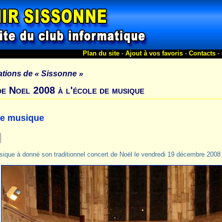
Plan du site
-
Ajout à vos favoris
-
Contacts
-
ations de
« Sissonne »
e Noel 2008 à l'école de musique
 de musique
usique à donné son traditionnel concert de Noël le vendredi 19 décembre 2008 e