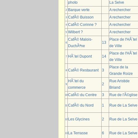
photo
La Selve
Barque verte
A rechercher
2
CafÃ© Buisson
A rechercher
3
CafÃ© Corinne ?
A rechercher
4
Wilbert ?
A rechercher
5
CafÃ© Malois-
Place de l'HÃ´tel
13
6
DuchÃªne
de Ville
Place de l'HÃ´tel
HÃ´tel Dupont
14
7
de Ville
Place de la
CafÃ© Restaurant
3
8
Grande Roize
HÃ´tel du
Rue Aristide
2
9
commerce
Briand
CafÃ© du Centre
3
Rue de l'Ã©glise
10
CafÃ© du Nord
1
Rue de La Selve
11
Les Glycines
2
Rue de La Selve
12
La Terrasse
6
Rue de La Selve
13