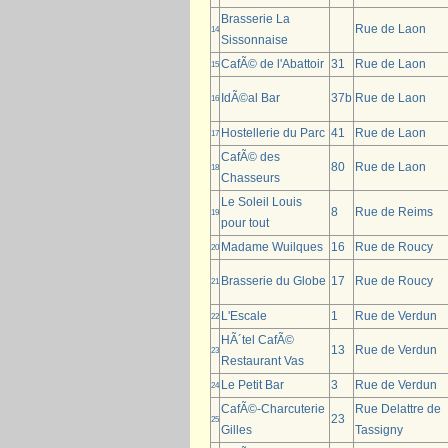
Brasserie La
Rue de Laon
14
Sissonnaise
CafÃ© de l'Abattoir
31
Rue de Laon
15
IdÃ©al Bar
37b
Rue de Laon
16
Hostellerie du Parc
41
Rue de Laon
17
CafÃ© des
80
Rue de Laon
18
Chasseurs
Le Soleil Louis
8
Rue de Reims
19
pour tout
Madame Wuilques
16
Rue de Roucy
20
Brasserie du Globe
17
Rue de Roucy
21
L'Escale
1
Rue de Verdun
22
HÃ´tel CafÃ©
13
Rue de Verdun
23
Restaurant Vas
Le Petit Bar
3
Rue de Verdun
24
CafÃ©-Charcuterie
Rue Delattre de
23
25
Gilles
Tassigny