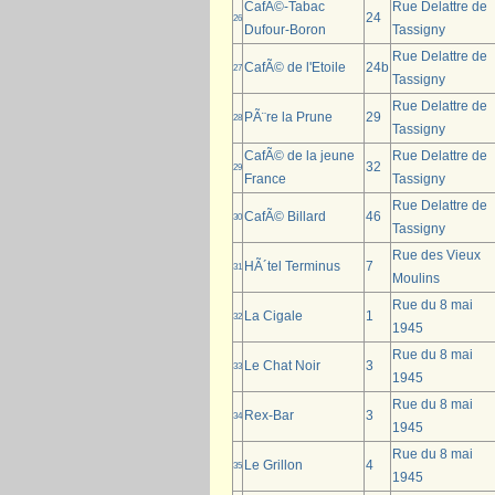
CafÃ©-Tabac
Rue Delattre de
24
26
Dufour-Boron
Tassigny
Rue Delattre de
CafÃ© de l'Etoile
24b
27
Tassigny
Rue Delattre de
PÃ¨re la Prune
29
28
Tassigny
CafÃ© de la jeune
Rue Delattre de
32
29
France
Tassigny
Rue Delattre de
CafÃ© Billard
46
30
Tassigny
Rue des Vieux
HÃ´tel Terminus
7
31
Moulins
Rue du 8 mai
La Cigale
1
32
1945
Rue du 8 mai
Le Chat Noir
3
33
1945
Rue du 8 mai
Rex-Bar
3
34
1945
Rue du 8 mai
Le Grillon
4
35
1945