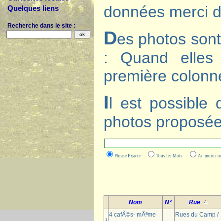
données merci de
Quelques liens
Recherche dans le site :
D
es photos sont
: Quand elles 
première colonn
I
l est possible
photos proposée
Phrase Exacte
Tous les Mots
Au moins
Nom
N°
Rue
4 cafÃ©s- mÃªme
Rues du Camp /
1