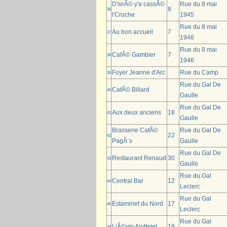
D'sirÃ© y'a cassÃ©
Rue du 8 mai
8
36
l'Cruche
1945
Rue du 8 mai
Au bon accueil
7
37
1946
Rue du 8 mai
CafÃ© Gambier
7
38
1946
Foyer Jeanne d'Arc
Rue du Camp
39
Rue du Gal De
CafÃ© Billard
40
Gaulle
Rue du Gal De
Aux deux anciens
18
41
Gaulle
Brasserie CafÃ©
Rue du Gal De
22
42
PagÃ¨s
Gaulle
Rue du Gal De
Restaurant Renaud
30
43
Gaulle
Rue du Gal
Central Bar
12
44
Leclerc
Rue du Gal
Estaminet du Nord
17
45
Leclerc
Rue du Gal
LiÃ©vin-Nottelet
19
46