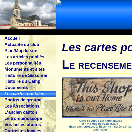
Accueil
Les cartes p
Actualité du club
Plan/Maj du site
Les articles publiés
Le recenseme
Les personnalités
Monuments et sites
Histoire de Sissonne
Histoire du Camp
Documents
Les cartes postales
Photos de groupe
Les Associations
L'ancien canton
Le trombinoscope
'Cette boutique est notre maison
Vos belles photos
il n'y a rien de comparable'
Enseigne retrouvée à Sissonne, laissée par les
Curiosités locales
américains