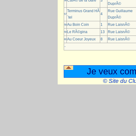
CafÃ© de la Gare
3
56
DuprÃ©
Terminus Grand HÃ
Rue Guillaume
4
57
´tel
DuprÃ©
Au Boin Coin
1
Rue LaisnÃ©
58
Le RÃ©gina
13
Rue LaisnÃ©
59
Au Coeur Joyeux
8
Rue LaisnÃ©
60
-
Je veux comp
© Site du Cl