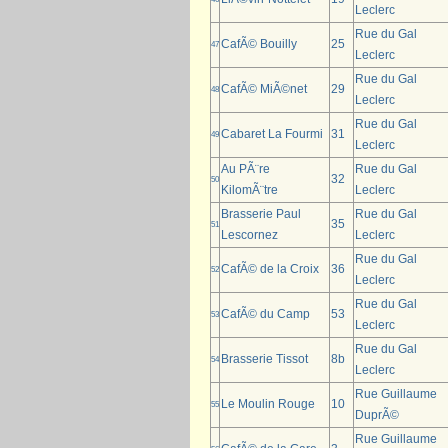
Leclerc
Rue du Gal
CafÃ© Bouilly
25
47
Leclerc
Rue du Gal
CafÃ© MiÃ©net
29
48
Leclerc
Rue du Gal
Cabaret La Fourmi
31
49
Leclerc
Au PÃ¨re
Rue du Gal
32
50
KilomÃ¨tre
Leclerc
Brasserie Paul
Rue du Gal
35
51
Lescornez
Leclerc
Rue du Gal
CafÃ© de la Croix
36
52
Leclerc
Rue du Gal
CafÃ© du Camp
53
53
Leclerc
Rue du Gal
Brasserie Tissot
8b
54
Leclerc
Rue Guillaume
Le Moulin Rouge
10
55
DuprÃ©
Rue Guillaume