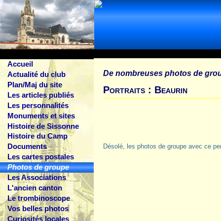
Accueil
De nombreuses photos de gro
Actualité du club
Plan/Maj du site
Portraits : Beaurin
Les articles publiés
Les personnalités
Monuments et sites
Histoire de Sissonne
Histoire du Camp
Documents
Désolé, les photos de groupe avec ce pe
Les cartes postales
Photos de groupe
Les Associations
L'ancien canton
Le trombinoscope
Vos belles photos
Curiosités locales