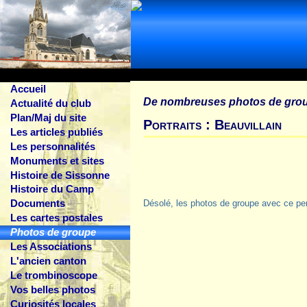
Accueil
De nombreuses photos de gro
Actualité du club
Plan/Maj du site
Portraits : Beauvillain
Les articles publiés
Les personnalités
Monuments et sites
Histoire de Sissonne
Histoire du Camp
Documents
Désolé, les photos de groupe avec ce pe
Les cartes postales
Photos de groupe
Les Associations
L'ancien canton
Le trombinoscope
Vos belles photos
Curiosités locales