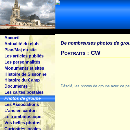
Accueil
De nombreuses photos de gro
Actualité du club
Plan/Maj du site
Portraits : CW
Les articles publiés
Les personnalités
Monuments et sites
Histoire de Sissonne
Histoire du Camp
Documents
Désolé, les photos de groupe avec ce pe
Les cartes postales
Photos de groupe
Les Associations
L'ancien canton
Le trombinoscope
Vos belles photos
Curiosités locales