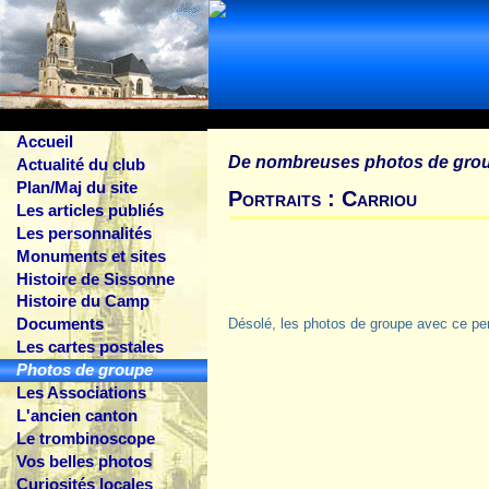
Accueil
De nombreuses photos de gro
Actualité du club
Plan/Maj du site
Portraits : Carriou
Les articles publiés
Les personnalités
Monuments et sites
Histoire de Sissonne
Histoire du Camp
Documents
Désolé, les photos de groupe avec ce pe
Les cartes postales
Photos de groupe
Les Associations
L'ancien canton
Le trombinoscope
Vos belles photos
Curiosités locales